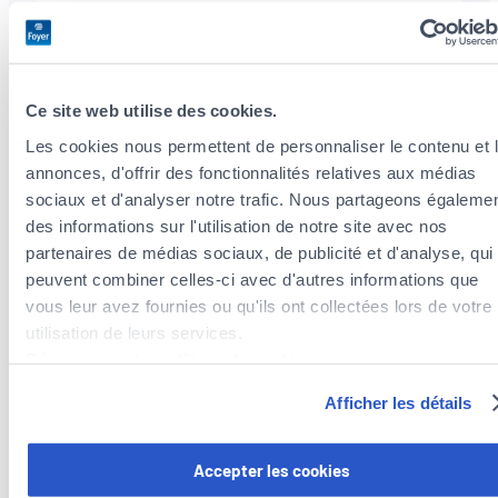
JESSICA
MARQUES PEREIRA
Ce site web utilise des cookies.
Les cookies nous permettent de personnaliser le contenu et 
Matricule CAA : 2026AG169
annonces, d'offrir des fonctionnalités relatives aux médias
sociaux et d'analyser notre trafic. Nous partageons égaleme
des informations sur l'utilisation de notre site avec nos
+352
partenaires de médias sociaux, de publicité et d'analyse, qui
26530670
peuvent combiner celles-ci avec d'autres informations que
vous leur avez fournies ou qu'ils ont collectées lors de votre
utilisation de leurs services.
Découvrez notre politique de cookies :
https://www.foyer.lu/fr/info/information-relative-aux-
Afficher les détails
Voir
cookies/
TIAGO FILIPE
le
SANTOS TEIXEIRA
profil
Vous avez la possibilité de retirer votre consentement à tout
Accepter les cookies
LinkedIn
moment en cliquant sur le lien "gestion des cookies" en bas 