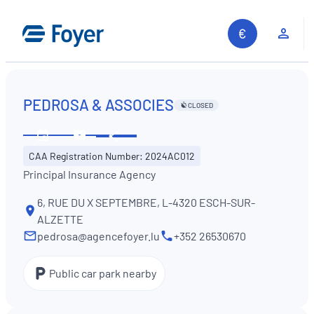
Skip
to
Clie
content
PEDROSA & ASSOCIES
CLOSED
Share
See
Contact
CAA Registration Number: 2024AC012
opening
us
Principal Insurance Agency
hours
6, RUE DU X SEPTEMBRE, L-4320 ESCH-SUR-
ALZETTE
pedrosa@agencefoyer.lu
+352 26530670
Public car park nearby
Search site