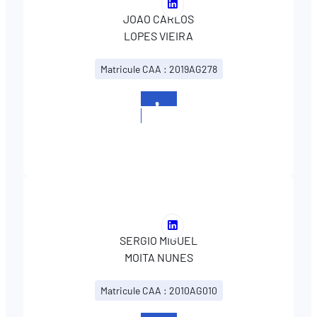
Voir
JOAO CARLOS
le
LOPES VIEIRA
profil
LinkedIn
Matricule CAA : 2019AG278
de
JOAO
CARLOS
+352
LOPES
26530670
VIEIRA
Voir
SERGIO MIGUEL
le
MOITA NUNES
profil
LinkedIn
Matricule CAA : 2010AG010
de
SERGIO