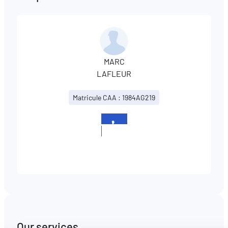
MARC
LAFLEUR
Matricule CAA : 1984AG219
+352
691498331
Our services