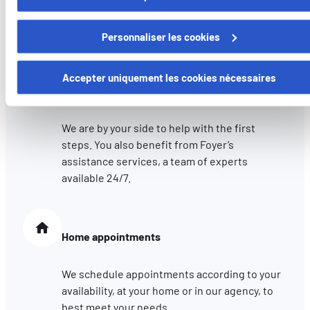
Insure your car with our agency and we assist
moment en cliquant sur le lien "gestion des cookies" en bas 
you with administrative procedures for
page.
Personnaliser les cookies
registering your vehicle.
Certains de ces cookies sont strictement nécessaires au bo
fonctionnement du site. Notez que si vous désactivez des
Accepter uniquement les cookies nécessaires
Claims assistance
cookies utilisés ici, il se peut que certaines fonctionnalités o
parties de ce site Web ne soient plus normalement
accessibles. D'autres sont utilisés pour :
We are by your side to help with the first
Améliorer votre expérience utilisateur, en personnalisant
steps. You also benefit from Foyer’s
vos fonctionnalités et en se souvenant de vos choix.
assistance services, a team of experts
Mesurer l'audience en suivant le nombre de visiteurs et e
available 24/7.
comprenant comment vous arrivez sur notre site.
Proposer des offres et services personnalisés et en suivr
les performances. Partager des informations avec les résea
Home appointments
sociaux utilisés et vous permettre de visualiser du contenu
hébergé sur un site externe.
We schedule appointments according to your
availability, at your home or in our agency, to
best meet your needs.