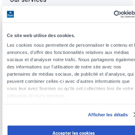
Tax optimization
Ce site web utilise des cookies.
We analyze your situation and advise you on
Les cookies nous permettent de personnaliser le contenu et 
tax deductions related to your insurance
annonces, d'offrir des fonctionnalités relatives aux médias
premiums.
sociaux et d'analyser notre trafic. Nous partageons égaleme
des informations sur l'utilisation de notre site avec nos
Wealth protection insurance
partenaires de médias sociaux, de publicité et d'analyse, qui
peuvent combiner celles-ci avec d'autres informations que
vous leur avez fournies ou qu'ils ont collectées lors de votre
Comprehensive and flexible solutions tailored
utilisation de leurs services.
to your life cycle.
Découvrez notre politique de cookies :
https://www.foyer.lu/fr/info/information-relative-aux-
Afficher les détails
cookies/
Vehicle registration
Vous avez la possibilité de retirer votre consentement à tout
Accepter les cookies