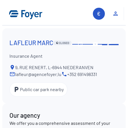
Skip
to
Clie
content
LAFLEUR MARC
CLOSED
Share
See
Contact
opening
us
Insurance Agent
hours
9, RUE RENERT, L-6944 NIEDERANVEN
lafleur@agencefoyer.lu
+352 691498331
Public car park nearby
Our agency
We offer you a comprehensive assessment of your
Search site