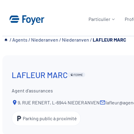
Aller
au
Particulier
Prof
contenu
__
/
Agents
/
Niederanven
/
Niederanven
/
LAFLEUR MARC
LAFLEUR MARC
FERMÉ
Agent d’assurances
9, RUE RENERT, L-6944 NIEDERANVEN
lafleur@agen
Parking public à proximité