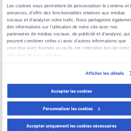
Les cookies nous permettent de personnaliser le contenu et 
annonces, d'offrir des fonctionnalités relatives aux médias
sociaux et d'analyser notre trafic. Nous partageons égaleme
des informations sur l'utilisation de notre site avec nos
partenaires de médias sociaux, de publicité et d'analyse, qui
peuvent combiner celles-ci avec d'autres informations que
vous leur avez fournies ou qu'ils ont collectées lors de votre
utilisation de leurs services.
Découvrez notre politique de cookies :
Agents d’assurances à proximité de la
https://www.foyer.lu/fr/info/information-relative-aux-
commune de Niederanven
Afficher les détails
cookies/
Agents d’assurances dans la commune de Junglinster
Vous avez la possibilité de retirer votre consentement à tout
Accepter les cookies
moment en cliquant sur le lien "gestion des cookies" en bas 
page.
Personnaliser les cookies
Foyer Assurances
Certains de ces cookies sont strictement nécessaires au bo
fonctionnement du site. Notez que si vous désactivez des
Accepter uniquement les cookies nécessaires
12, rue Léon Laval,