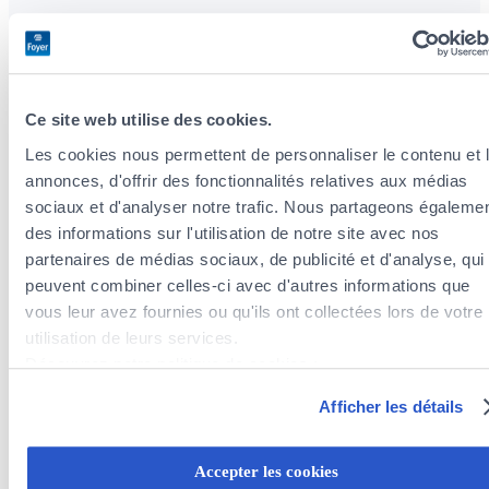
Tax optimization
Ce site web utilise des cookies.
We analyze your situation and advise you on
tax deductions related to your insurance
Les cookies nous permettent de personnaliser le contenu et 
premiums.
annonces, d'offrir des fonctionnalités relatives aux médias
sociaux et d'analyser notre trafic. Nous partageons égaleme
des informations sur l'utilisation de notre site avec nos
Wealth protection insurance
partenaires de médias sociaux, de publicité et d'analyse, qui
peuvent combiner celles-ci avec d'autres informations que
Comprehensive and flexible solutions tailored
vous leur avez fournies ou qu'ils ont collectées lors de votre
to your life cycle.
utilisation de leurs services.
Découvrez notre politique de cookies :
https://www.foyer.lu/fr/info/information-relative-aux-
Afficher les détails
cookies/
Vehicle registration
Vous avez la possibilité de retirer votre consentement à tout
Accepter les cookies
Insure your car with our agency and we assist