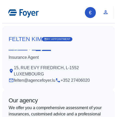
Skip
to
Clie
content
FELTEN KIM
BY APPOINTMENT
Share
See
Contact
Insurance Agent
opening
us
hours
15, RUE EVY FRIEDRICH, L-1552
LUXEMBOURG
felten@agencefoyer.lu
+352 27406020
Our agency
We offer you a comprehensive assessment of your
insurances, customised advice and a professional
Search site