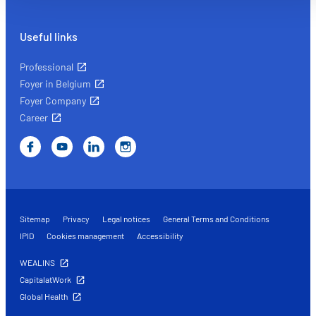
vos fonctionnalités et en se souvenant de vos choix.
Mesurer l'audience en suivant le nombre de visiteurs et e
Useful links
comprenant comment vous arrivez sur notre site.
Proposer des offres et services personnalisés et en suivr
Professional
les performances. Partager des informations avec les résea
Foyer in Belgium
sociaux utilisés et vous permettre de visualiser du contenu
Foyer Company
hébergé sur un site externe.
Career
Sitemap
Privacy
Legal notices
General Terms and Conditions
IPID
Cookies management
Accessibility
WEALINS
CapitalatWork
Global Health