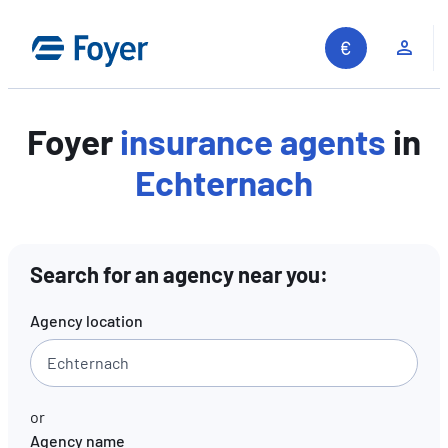
Skip
to
Clie
content
Foyer
insurance agents
in
Echternach
Search for an agency near you:
Agency location
or
Agency name
Search site