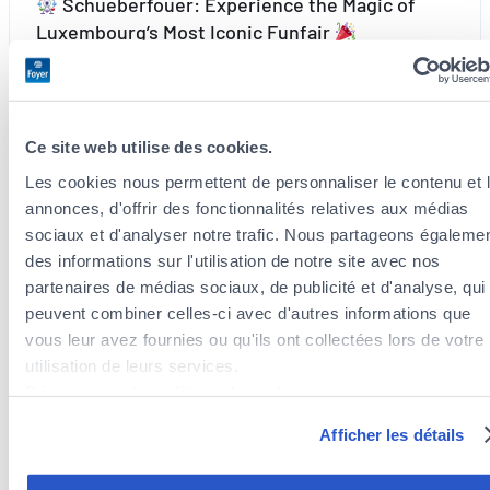
Schueberfouer: Experience the Magic of
Luxembourg’s Most Iconic Funfair
A yearly event highly awaited each year by young and
old alike, the Schueberfouer Fair will take place on 21st
August. This funfair has been held since the 14th
Ce site web utilise des cookies.
century,…
Les cookies nous permettent de personnaliser le contenu et 
:
Read more
annonces, d'offrir des fonctionnalités relatives aux médias
sociaux et d'analyser notre trafic. Nous partageons égaleme
Schueberfouer:
des informations sur l'utilisation de notre site avec nos
Experience
partenaires de médias sociaux, de publicité et d'analyse, qui
the
peuvent combiner celles-ci avec d'autres informations que
News
Magic
vous leur avez fournies ou qu'ils ont collectées lors de votre
of
utilisation de leurs services.
Luxembourg’s
Découvrez notre politique de cookies :
Most
https://www.foyer.lu/fr/info/information-relative-aux-
Iconic
Afficher les détails
cookies/
Funfair