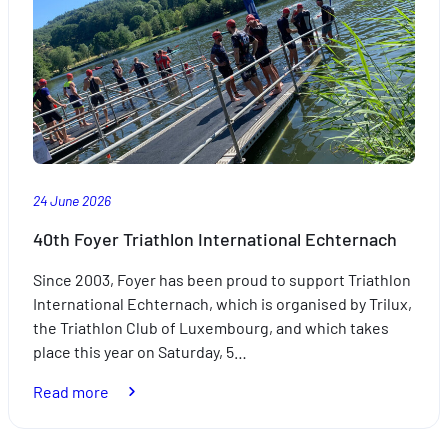
Weken:
A
partnership
driven
by
excellence
24 June 2026
40th Foyer Triathlon International Echternach
Since 2003, Foyer has been proud to support Triathlon
International Echternach, which is organised by Trilux,
the Triathlon Club of Luxembourg, and which takes
place this year on Saturday, 5…
:
Read more
40th
Foyer