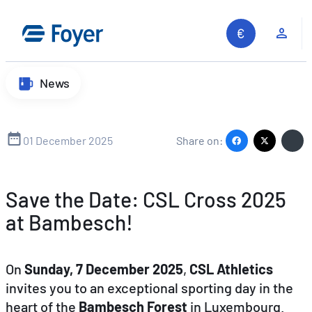
Skip
to
Clie
content
News
01 December 2025
Share on:
Save the Date: CSL Cross 2025
at Bambesch!
On
Sunday, 7 December 2025
,
CSL Athletics
invites you to an exceptional sporting day in the
heart of the
Bambesch Forest
in Luxembourg.
Search site