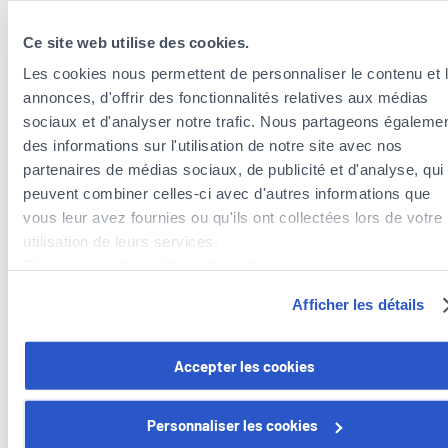
Telephone number*
Ce site web utilise des cookies.
Prefix
Les cookies nous permettent de personnaliser le contenu et 
annonces, d'offrir des fonctionnalités relatives aux médias
I have been living in Luxembourg for less than a year
sociaux et d'analyser notre trafic. Nous partageons égaleme
or I’m moving there soon.
des informations sur l'utilisation de notre site avec nos
Comment
partenaires de médias sociaux, de publicité et d'analyse, qui
peuvent combiner celles-ci avec d'autres informations que
vous leur avez fournies ou qu'ils ont collectées lors de votre
utilisation de leurs services.
Découvrez notre politique de cookies :
By requesting our services, you are informed that
Foyer
https://www.foyer.lu/fr/info/information-relative-aux-
Group (Foyer Assurances, Foyer Vie, Raiffeisen Vie,
Afficher les détails
cookies/
Foyer Distribution, Nexfin)
is authorised to contact you
for pre-contractual purposes.
Vous avez la possibilité de retirer votre consentement à tout
Accepter les cookies
Contact us
moment en cliquant sur le lien "gestion des cookies" en bas 
page.
Personnaliser les cookies