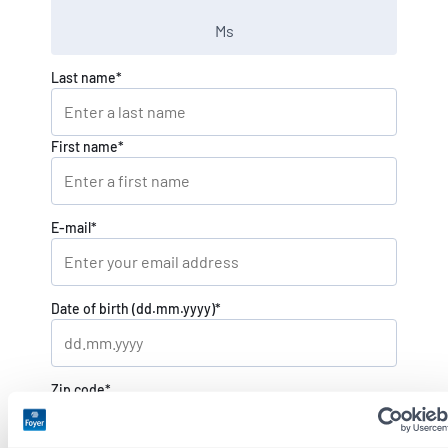
Ms
EN
DE
FR
Last name*
First name*
E-mail*
Date of birth (dd.mm.yyyy)*
Zip code*