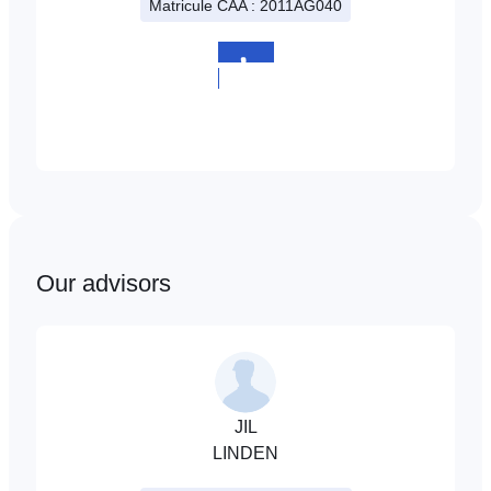
Matricule CAA : 2011AG040
de
ALEX
SCHOMMER
+352
26
36
25
64
Our advisors
JIL
LINDEN