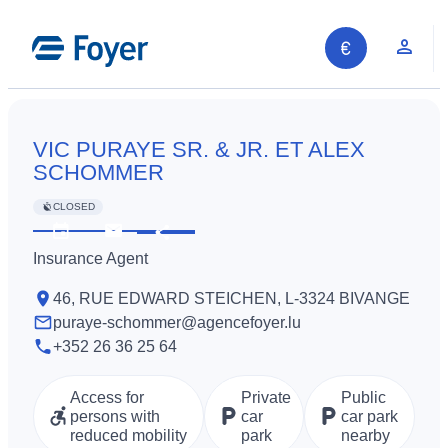
Skip
to
Clie
content
VIC PURAYE SR. & JR. ET ALEX
SCHOMMER
CLOSED
Share
See
Contact
Insurance Agent
opening
us
hours
46, RUE EDWARD STEICHEN, L-3324 BIVANGE
puraye-schommer@agencefoyer.lu
+352 26 36 25 64
Access for
Private
Public
persons with
car
car park
reduced mobility
park
nearby
Search site