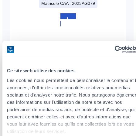
Matricule CAA : 2023AG079
+352
26
36
25
64
Ce site web utilise des cookies.
Our services
Les cookies nous permettent de personnaliser le contenu et 
annonces, d'offrir des fonctionnalités relatives aux médias
sociaux et d'analyser notre trafic. Nous partageons égaleme
des informations sur l'utilisation de notre site avec nos
Tax optimization
partenaires de médias sociaux, de publicité et d'analyse, qui
peuvent combiner celles-ci avec d'autres informations que
We analyze your situation and advise you on
vous leur avez fournies ou qu'ils ont collectées lors de votre
tax deductions related to your insurance
utilisation de leurs services.
premiums.