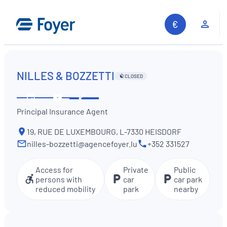
Skip
to
Clie
content
NILLES & BOZZETTI
CLOSED
Share
See
Contact
Principal Insurance Agent
opening
us
hours
19, RUE DE LUXEMBOURG, L-7330 HEISDORF
nilles-bozzetti@agencefoyer.lu
+352 331527
Access for
Private
Public
persons with
car
car park
reduced mobility
park
nearby
Search site