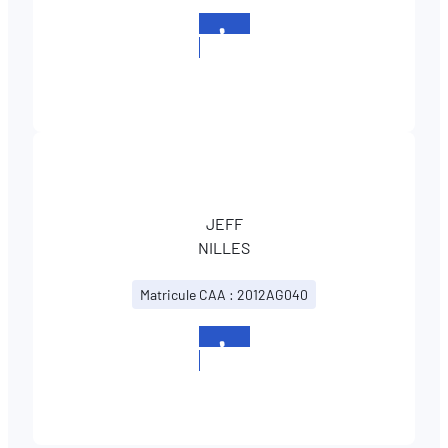
+352
331527
JEFF
NILLES
Matricule CAA : 2012AG040
+352
331527