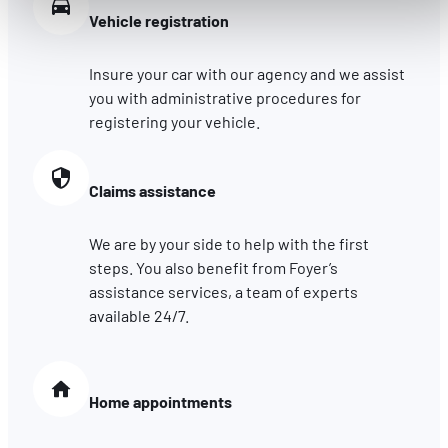
accessibles. D'autres sont utilisés pour :
Vehicle registration
Améliorer votre expérience utilisateur, en personnalisant
vos fonctionnalités et en se souvenant de vos choix.
Insure your car with our agency and we assist
Mesurer l'audience en suivant le nombre de visiteurs et e
you with administrative procedures for
comprenant comment vous arrivez sur notre site.
registering your vehicle.
Proposer des offres et services personnalisés et en suivr
les performances. Partager des informations avec les résea
sociaux utilisés et vous permettre de visualiser du contenu
Claims assistance
hébergé sur un site externe.
We are by your side to help with the first
steps. You also benefit from Foyer’s
assistance services, a team of experts
available 24/7.
Home appointments