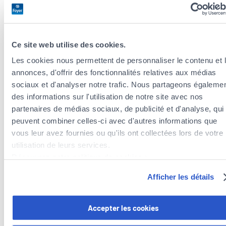
PASCALE
MEYSEMBOURG
Matricule CAA : 1983AG196
Ce site web utilise des cookies.
Les cookies nous permettent de personnaliser le contenu et 
+352
annonces, d'offrir des fonctionnalités relatives aux médias
567830
sociaux et d'analyser notre trafic. Nous partageons égaleme
des informations sur l'utilisation de notre site avec nos
partenaires de médias sociaux, de publicité et d'analyse, qui
peuvent combiner celles-ci avec d'autres informations que
vous leur avez fournies ou qu'ils ont collectées lors de votre
utilisation de leurs services.
Découvrez notre politique de cookies :
Our services
https://www.foyer.lu/fr/info/information-relative-aux-
Afficher les détails
cookies/
Tax optimization
Vous avez la possibilité de retirer votre consentement à tout
Accepter les cookies
moment en cliquant sur le lien "gestion des cookies" en bas 