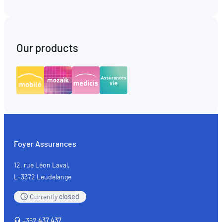
Our products
Foyer Assurances
12, rue Léon Laval,
L-3372 Leudelange
Currently
closed
+352
437 437