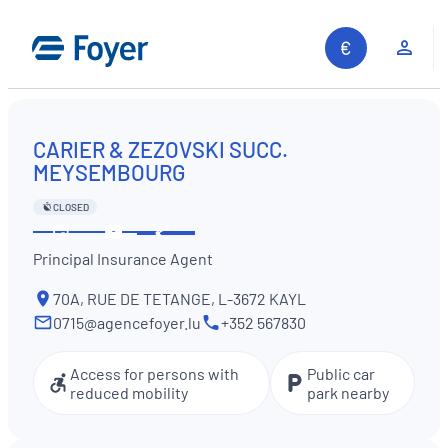
Skip
to
Clie
content
CARIER & ZEZOVSKI SUCC.
MEYSEMBOURG
CLOSED
Share
See
Contact
Principal Insurance Agent
opening
us
hours
70A, RUE DE TETANGE, L-3672 KAYL
0715@agencefoyer.lu
+352 567830
Access for persons with
Public car
reduced mobility
park nearby
Search site