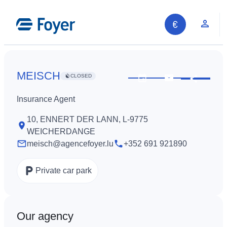
Skip
to
Clie
content
MEISCH
CLOSED
Share
See
Contact
opening
us
Insurance Agent
hours
10, ENNERT DER LANN, L-9775
WEICHERDANGE
meisch@agencefoyer.lu
+352 691 921890
Private car park
Our agency
Search site