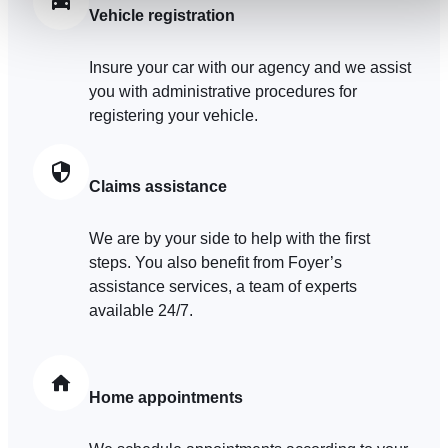
accessibles. D'autres sont utilisés pour :
Vehicle registration
Améliorer votre expérience utilisateur, en personnalisant
vos fonctionnalités et en se souvenant de vos choix.
Insure your car with our agency and we assist
Mesurer l'audience en suivant le nombre de visiteurs et e
you with administrative procedures for
comprenant comment vous arrivez sur notre site.
registering your vehicle.
Proposer des offres et services personnalisés et en suivr
les performances. Partager des informations avec les résea
sociaux utilisés et vous permettre de visualiser du contenu
Claims assistance
hébergé sur un site externe.
We are by your side to help with the first
steps. You also benefit from Foyer’s
assistance services, a team of experts
available 24/7.
Home appointments