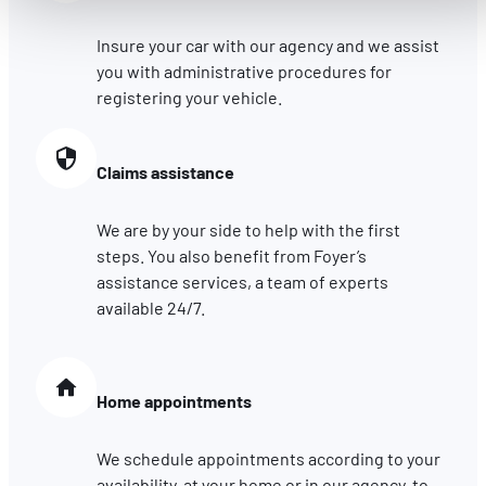
Améliorer votre expérience utilisateur, en personnalisant
vos fonctionnalités et en se souvenant de vos choix.
Insure your car with our agency and we assist
Mesurer l'audience en suivant le nombre de visiteurs et e
you with administrative procedures for
comprenant comment vous arrivez sur notre site.
registering your vehicle.
Proposer des offres et services personnalisés et en suivr
les performances. Partager des informations avec les résea
Claims assistance
sociaux utilisés et vous permettre de visualiser du contenu
hébergé sur un site externe.
We are by your side to help with the first
steps. You also benefit from Foyer’s
assistance services, a team of experts
available 24/7.
Home appointments
We schedule appointments according to your
availability, at your home or in our agency, to