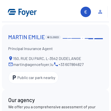
Skip
to
Clie
content
MARTIN EMILIE
CLOSED
Share
See
Contact
opening
us
Principal Insurance Agent
hours
150, RUE DU PARC, L-3542 DUDELANGE
martin@agencefoyer.lu
+33 607864827
Public car park nearby
Our agency
We offer you a comprehensive assessment of your
Search site