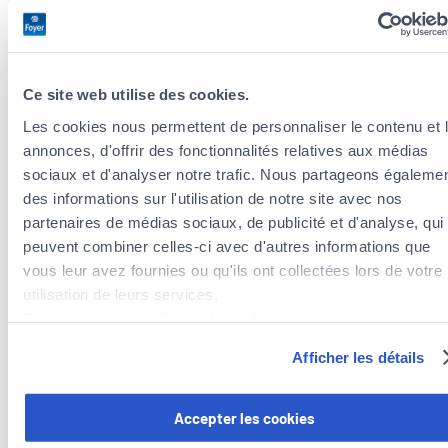
Tax optimization
We analyze your situation and advise you on
Ce site web utilise des cookies.
tax deductions related to your insurance
Les cookies nous permettent de personnaliser le contenu et 
premiums.
annonces, d'offrir des fonctionnalités relatives aux médias
sociaux et d'analyser notre trafic. Nous partageons égaleme
des informations sur l'utilisation de notre site avec nos
Wealth protection insurance
partenaires de médias sociaux, de publicité et d'analyse, qui
peuvent combiner celles-ci avec d'autres informations que
Comprehensive and flexible solutions tailored
vous leur avez fournies ou qu'ils ont collectées lors de votre
to your life cycle.
utilisation de leurs services.
Découvrez notre politique de cookies :
https://www.foyer.lu/fr/info/information-relative-aux-
Afficher les détails
Vehicle registration
cookies/
Vous avez la possibilité de retirer votre consentement à tout
Accepter les cookies
Insure your car with our agency and we assist
moment en cliquant sur le lien "gestion des cookies" en bas 
you with administrative procedures for