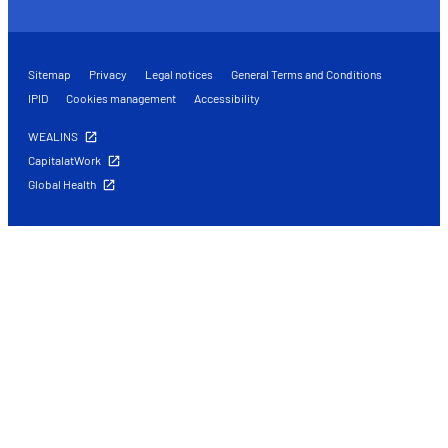
Sitemap
Privacy
Legal notices
General Terms and Conditions
IPID
Cookies management
Accessibility
WEALINS
CapitalatWork
Global Health