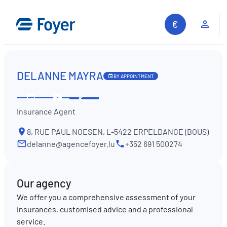
Skip
to
Clie
content
DELANNE MAYRA
BY APPOINTMENT
Share
See
Contact
Insurance Agent
opening
us
hours
8, RUE PAUL NOESEN, L-5422 ERPELDANGE (BOUS)
delanne@agencefoyer.lu
+352 691 500274
Our agency
We offer you a comprehensive assessment of your
insurances, customised advice and a professional
service.
Search site