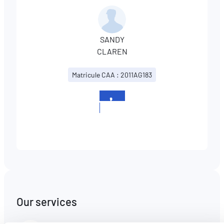
SANDY
CLAREN
Matricule CAA : 2011AG183
+352
621
491644
Our services