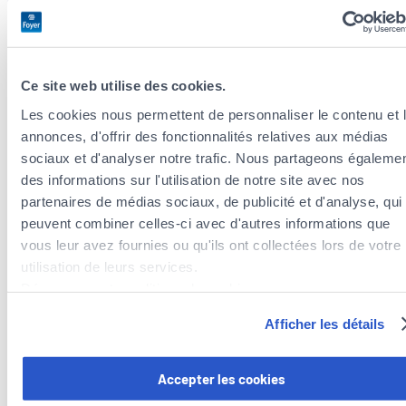
Tax optimization
We analyze your situation and advise you on
Ce site web utilise des cookies.
tax deductions related to your insurance
Les cookies nous permettent de personnaliser le contenu et 
premiums.
annonces, d'offrir des fonctionnalités relatives aux médias
sociaux et d'analyser notre trafic. Nous partageons égaleme
des informations sur l'utilisation de notre site avec nos
Wealth protection insurance
partenaires de médias sociaux, de publicité et d'analyse, qui
peuvent combiner celles-ci avec d'autres informations que
Comprehensive and flexible solutions tailored
vous leur avez fournies ou qu'ils ont collectées lors de votre
to your life cycle.
utilisation de leurs services.
Découvrez notre politique de cookies :
https://www.foyer.lu/fr/info/information-relative-aux-
Afficher les détails
Vehicle registration
cookies/
Vous avez la possibilité de retirer votre consentement à tout
Accepter les cookies
Insure your car with our agency and we assist
moment en cliquant sur le lien "gestion des cookies" en bas 
you with administrative procedures for