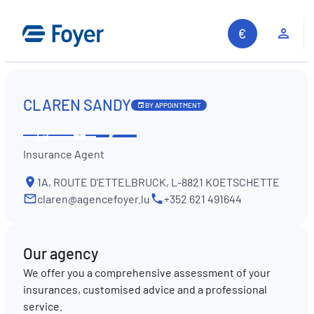
Skip
to
Clie
content
CLAREN SANDY
BY APPOINTMENT
Share
See
Contact
Insurance Agent
opening
us
hours
1A, ROUTE D’ETTELBRUCK, L-8821 KOETSCHETTE
claren@agencefoyer.lu
+352 621 491644
Our agency
We offer you a comprehensive assessment of your
insurances, customised advice and a professional
service.
Search site