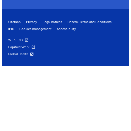
Sitemap
Privacy
Legal notices
General Terms and Conditions
IPID
Cookies management
Accessibility
WEALINS
CapitalatWork
Global Health