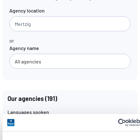
Agency location
EN
FR
DE
or
Agency name
Our agencies
(
191
)
Languages spoken
All languages