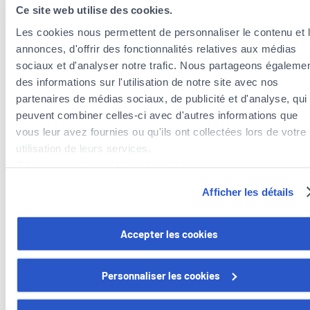
Ce site web utilise des cookies.
Les cookies nous permettent de personnaliser le contenu et 
annonces, d'offrir des fonctionnalités relatives aux médias
sociaux et d'analyser notre trafic. Nous partageons égaleme
des informations sur l'utilisation de notre site avec nos
partenaires de médias sociaux, de publicité et d'analyse, qui
peuvent combiner celles-ci avec d'autres informations que
vous leur avez fournies ou qu'ils ont collectées lors de votre
Insurance agents near the municipality of
utilisation de leurs services.
Mertzig
Découvrez notre politique de cookies :
Insurance agents in the municipality of Vichten
https://www.foyer.lu/fr/info/information-relative-aux-
Insurance agents in the municipality of Feulen
Afficher les détails
cookies/
Insurance agents in the municipality of Bissen
Insurance agents in the municipality of Préizerdaul
Vous avez la possibilité de retirer votre consentement à tout
Accepter les cookies
moment en cliquant sur le lien "gestion des cookies" en bas 
page.
Personnaliser les cookies
Certains de ces cookies sont strictement nécessaires au bo