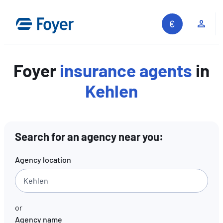
Skip
to
Clie
content
Foyer
insurance agents
in
Kehlen
Search for an agency near you:
Agency location
or
Agency name
Search site