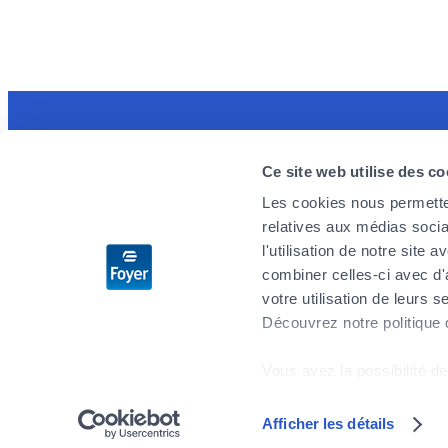
Discover the MyFoyer app
Foyer is 
Ce site web utilise des co
Simple and intuitive, it will facilitate your
We are loo
Les cookies nous permetten
health reimbursement procedures. You track
enthusiast
relatives aux médias socia
your claims in real time and are reassured by
challenges
l'utilisation de notre site
the 24/7 emergency reminder.
you wish t
combiner celles-ci avec d'
don’t delay
votre utilisation de leurs s
Découvrez notre politique
Apply no
Vous avez la possibilité de
cookies" en bas de page.
Afficher les détails
Sitemap
Privacy
Legal notices
General Terms and Conditions
Certains de ces cookies s