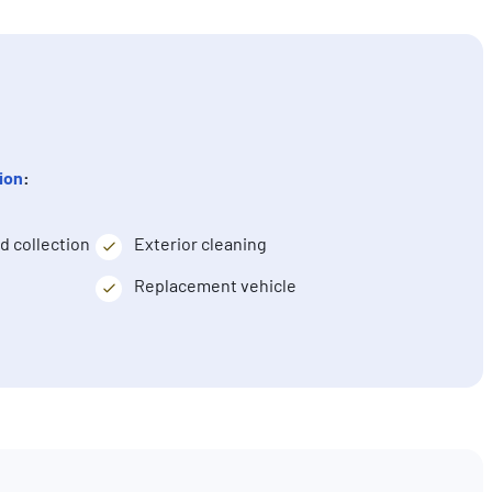
ion
:
nd collection
Exterior cleaning
Replacement vehicle