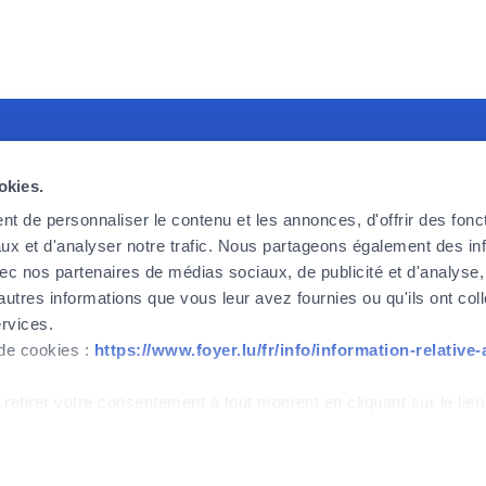
recruiting
Foyer Assurances
U
okies.
king for committed, effective and
12, rue Léon Laval,
P
t de personnaliser le contenu et les annonces, d'offrir des fonct
ic employees, ready to take up the
L-3372 Leudelange
F
ux et d'analyser notre trafic. Nous partageons également des in
 we face today and tomorrow. If
F
 avec nos partenaires de médias sociaux, de publicité et d'analyse
Currently
closed
o be part of the adventure, then
C
autres informations que vous leur avez fournies ou qu'ils ont col
.
ervices.
+352
437 437
 de cookies :
https://www.foyer.lu/fr/info/information-relative
w
Contact
 retirer votre consentement à tout moment en cliquant sur le lien
IPID
Cookies management
Accessibility
ont strictement nécessaires au bon fonctionnement du site. Note