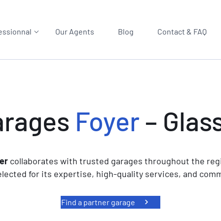
essionnal
Our Agents
Blog
Contact & FAQ
arages
Foyer
– Glas
er
collaborates with trusted garages throughout the reg
lected for its expertise, high-quality services, and co
Find a partner garage