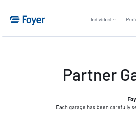
Skip
to
Individual
Prof
content
Partner G
Foy
Each garage has been carefully se