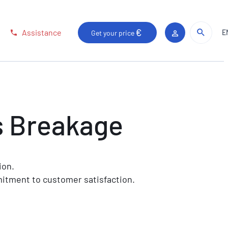
Sear
Sear
Assistance
E
Get your price
Client area
s Breakage
ion.
mmitment to customer satisfaction.