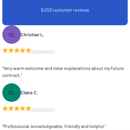
9,253 customer reviews
CL
Christian L.
09/09/2024
“Very warm welcome and clear explanations about my future
contract.”
CC
Claire C.
07/09/2024
”Professional, knowledgeable, friendly and helpful.”