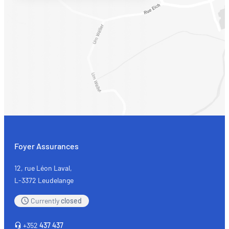
Foyer Assurances
12, rue Léon Laval,
L-3372 Leudelange
Currently
closed
+352
437 437