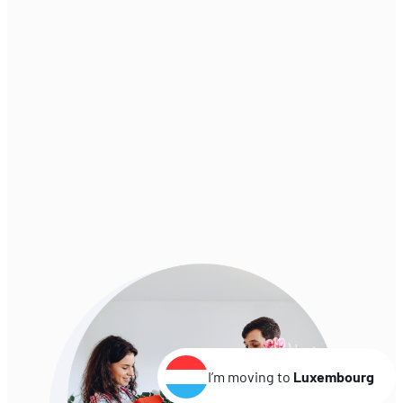
EN
FR
DE
IT
ES
PT
DA
UK
FI
ZH
I’m moving to
Luxembourg