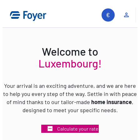
Skip
to
Clie
content
Welcome to
Luxembourg!
Your arrival is an exciting adventure, and we are here
to help you every step of the way. Settle in with peace
of mind thanks to our tailor-made
home insurance
,
designed to meet your specific needs.
Calculate your rate
Search site