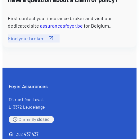
First contact your insurance broker and visit our
dedicated site
assurancesfoyer.be
for Belgium..
Find your broker
Foyer Assurances
12, rue Léon Laval,
L-3372 Leudelange
Currently
closed
+352
437 437