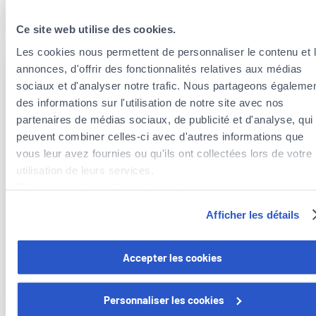
Call
+352 437 43 123
Ce site web utilise des cookies.
Les cookies nous permettent de personnaliser le contenu et 
annonces, d'offrir des fonctionnalités relatives aux médias
sociaux et d'analyser notre trafic. Nous partageons égaleme
Mobility Joker
des informations sur l'utilisation de notre site avec nos
partenaires de médias sociaux, de publicité et d'analyse, qui
peuvent combiner celles-ci avec d'autres informations que
Are you no longer able to drive your vehicle? You can call
vous leur avez fournies ou qu'ils ont collectées lors de votre
a taxi to organise your return home.
utilisation de leurs services.
Découvrez notre politique de cookies :
Coverage included in the
mobilé Zen
option (only for
https://www.foyer.lu/fr/info/information-relative-aux-
contracts taken out from 25 January 2021 or if the
Afficher les détails
cookies/
guarantee is mentioned in your contract)
& Gold
, within
the limit of three free trips/year and not exceeding 70
Vous avez la possibilité de retirer votre consentement à tout
Accepter les cookies
km.
moment en cliquant sur le lien "gestion des cookies" en bas 
page.
Call
+352 437 2323
Personnaliser les cookies