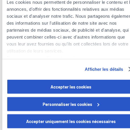
Les cookies nous permettent de personnaliser le contenu et 
annonces, d'offrir des fonctionnalités relatives aux médias
sociaux et d'analyser notre trafic. Nous partageons égaleme
des informations sur l'utilisation de notre site avec nos
partenaires de médias sociaux, de publicité et d'analyse, qui
Our services
peuvent combiner celles-ci avec d'autres informations que
vous leur avez fournies ou qu'ils ont collectées lors de votre
utilisation de leurs services.
Tax optimization
Découvrez notre politique de cookies :
https://www.foyer.lu/fr/info/information-relative-aux-
Afficher les détails
We analyze your situation and advise you on
cookies/
tax deductions related to your insurance
premiums.
Vous avez la possibilité de retirer votre consentement à tout
Accepter les cookies
moment en cliquant sur le lien "gestion des cookies" en bas 
page.
Personnaliser les cookies
Wealth protection insurance
Certains de ces cookies sont strictement nécessaires au bo
Comprehensive and flexible solutions tailored
fonctionnement du site. Notez que si vous désactivez des
Accepter uniquement les cookies nécessaires
to your life cycle.
cookies utilisés ici, il se peut que certaines fonctionnalités o