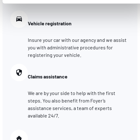
parties de ce site Web ne soient plus normalement
accessibles. D'autres sont utilisés pour :
Améliorer votre expérience utilisateur, en personnalisant
Vehicle registration
vos fonctionnalités et en se souvenant de vos choix.
Mesurer l'audience en suivant le nombre de visiteurs et e
Insure your car with our agency and we assist
comprenant comment vous arrivez sur notre site.
you with administrative procedures for
Proposer des offres et services personnalisés et en suivr
registering your vehicle.
les performances. Partager des informations avec les résea
sociaux utilisés et vous permettre de visualiser du contenu
hébergé sur un site externe.
Claims assistance
We are by your side to help with the first
steps. You also benefit from Foyer’s
assistance services, a team of experts
available 24/7.