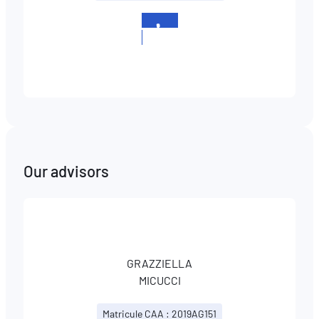
+352
858527
Our advisors
GRAZZIELLA
MICUCCI
Matricule CAA : 2019AG151