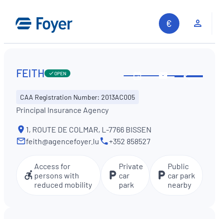
Skip
to
Clie
content
FEITH
OPEN
Share
See
Contact
opening
us
CAA Registration Number: 2013AC005
hours
Principal Insurance Agency
1, ROUTE DE COLMAR, L-7766 BISSEN
feith@agencefoyer.lu
+352 858527
Access for
Private
Public
persons with
car
car park
reduced mobility
park
nearby
Search site