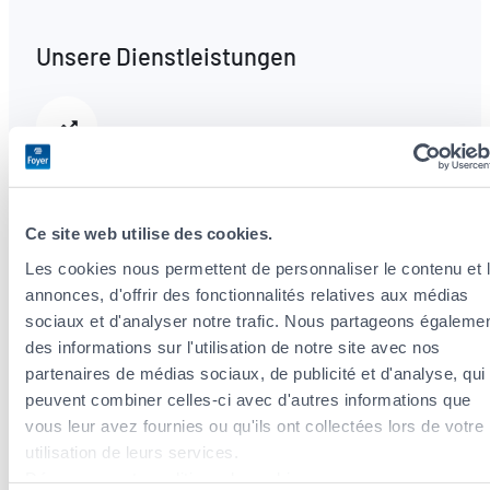
Unsere Dienstleistungen
Steueroptimierung
Wir analysieren Ihre Situation und beraten Sie
zu Steuerabzügen im Rahmen Ihrer
Ce site web utilise des cookies.
Versicherungsprämien.
Les cookies nous permettent de personnaliser le contenu et 
annonces, d'offrir des fonctionnalités relatives aux médias
sociaux et d'analyser notre trafic. Nous partageons égaleme
Vorsorge- und Vermögensversicherung
des informations sur l'utilisation de notre site avec nos
partenaires de médias sociaux, de publicité et d'analyse, qui
Umfassende und flexible Lösungen, die an
peuvent combiner celles-ci avec d'autres informations que
Ihren Lebenszyklus angepasst sind.
vous leur avez fournies ou qu'ils ont collectées lors de votre
utilisation de leurs services.
Découvrez notre politique de cookies :