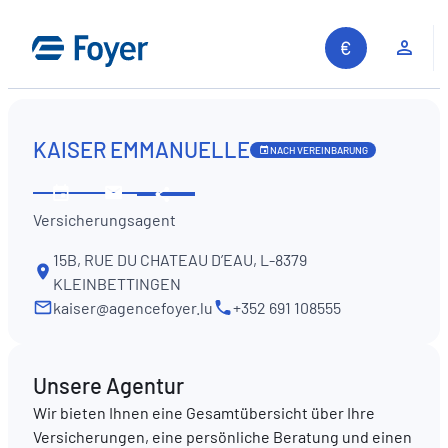
Zum
Inhalt
Kun
springen
KAISER EMMANUELLE
NACH VEREINBARUNG
Diese
Öffnungszeiten
Kontaktieren
Information
Versicherungsagent
ansehen
Sie
teilen
uns
15B, RUE DU CHATEAU D’EAU, L-8379
KLEINBETTINGEN
kaiser@agencefoyer.lu
+352 691 108555
Unsere Agentur
Wir bieten Ihnen eine Gesamtübersicht über Ihre
Versicherungen, eine persönliche Beratung und einen
Auf unserer Website suchen