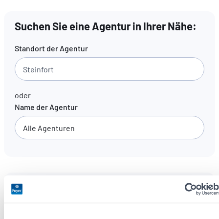
Suchen Sie eine Agentur in Ihrer Nähe:
DE
FR
EN
Standort der Agentur
oder
Name der Agentur
Unsere Agenturen
(
191
)
Sprachen