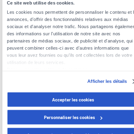
Ce site web utilise des cookies.
Alle Sprachen
Les cookies nous permettent de personnaliser le contenu et 
annonces, d'offrir des fonctionnalités relatives aux médias
sociaux et d'analyser notre trafic. Nous partageons égaleme
des informations sur l'utilisation de notre site avec nos
partenaires de médias sociaux, de publicité et d'analyse, qui
peuvent combiner celles-ci avec d'autres informations que
vous leur avez fournies ou qu'ils ont collectées lors de votre
utilisation de leurs services.
Découvrez notre politique de cookies :
https://www.foyer.lu/fr/info/information-relative-aux-
Versicherungsagenten in der Nähe der
Afficher les détails
cookies/
Gemeinde Steinfort
Versicherungsagenten in der Gemeinde Garnich
Vous avez la possibilité de retirer votre consentement à tout
Accepter les cookies
moment en cliquant sur le lien "gestion des cookies" en bas 
page.
Personnaliser les cookies
Certains de ces cookies sont strictement nécessaires au bo
Foyer Assurances