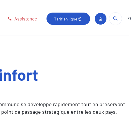
Rech
Rech
Assistance
F
Tarif en ligne
Espace client
infort
e commune se développe rapidement tout en préservant
n point de passage stratégique entre les deux pays.