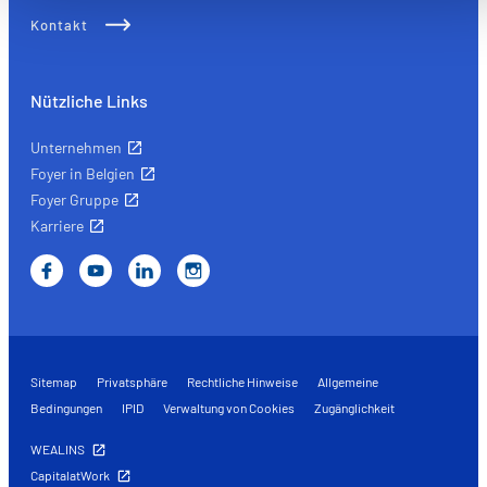
Améliorer votre expérience utilisateur, en personnalisant
Kontakt
vos fonctionnalités et en se souvenant de vos choix.
Mesurer l'audience en suivant le nombre de visiteurs et e
comprenant comment vous arrivez sur notre site.
Nützliche Links
Proposer des offres et services personnalisés et en suivr
les performances. Partager des informations avec les résea
Unternehmen
sociaux utilisés et vous permettre de visualiser du contenu
Foyer in Belgien
hébergé sur un site externe.
Foyer Gruppe
Karriere
Sitemap
Privatsphäre
Rechtliche Hinweise
Allgemeine
Bedingungen
IPID
Verwaltung von Cookies
Zugänglichkeit
WEALINS
CapitalatWork