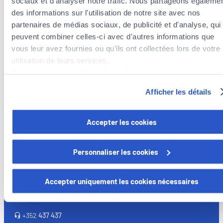
sociaux et d'analyser notre trafic. Nous partageons égaleme
des informations sur l'utilisation de notre site avec nos
partenaires de médias sociaux, de publicité et d'analyse, qui
Versicherungsagenten in der Nähe der
peuvent combiner celles-ci avec d'autres informations que
Gemeinde Kleinbettingen
vous leur avez fournies ou qu'ils ont collectées lors de votre
utilisation de leurs services.
Versicherungsagenten in der Gemeinde Koerich
Découvrez notre politique de cookies :
Versicherungsagenten in der Gemeinde Steinfort
https://www.foyer.lu/fr/info/information-relative-aux-
Afficher les détails
cookies/
Vous avez la possibilité de retirer votre consentement à tout
Accepter les cookies
moment en cliquant sur le lien "gestion des cookies" en bas 
Foyer Assurances
page.
Personnaliser les cookies
12, rue Léon Laval,
Certains de ces cookies sont strictement nécessaires au bo
L-3372 Leudelange
fonctionnement du site. Notez que si vous désactivez des
Accepter uniquement les cookies nécessaires
Derzeit
geschlossen
cookies utilisés ici, il se peut que certaines fonctionnalités o
parties de ce site Web ne soient plus normalement
+352
437 437
accessibles. D'autres sont utilisés pour :