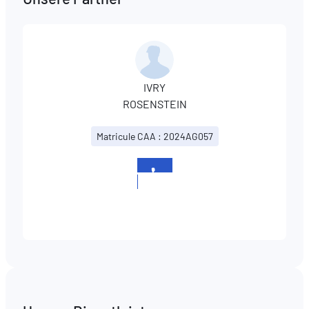
IVRY
ROSENSTEIN
Matricule CAA : 2024AG057
+352
621
815781