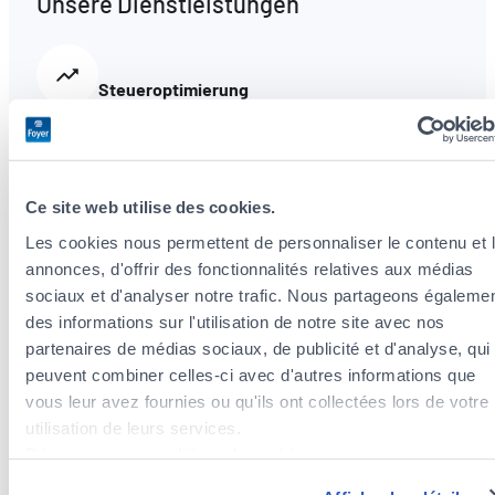
Unsere Dienstleistungen
Steueroptimierung
Wir analysieren Ihre Situation und beraten Sie
zu Steuerabzügen im Rahmen Ihrer
Versicherungsprämien.
Ce site web utilise des cookies.
Les cookies nous permettent de personnaliser le contenu et 
annonces, d'offrir des fonctionnalités relatives aux médias
Vorsorge- und Vermögensversicherung
sociaux et d'analyser notre trafic. Nous partageons égaleme
des informations sur l'utilisation de notre site avec nos
Umfassende und flexible Lösungen, die an
partenaires de médias sociaux, de publicité et d'analyse, qui
Ihren Lebenszyklus angepasst sind.
peuvent combiner celles-ci avec d'autres informations que
vous leur avez fournies ou qu'ils ont collectées lors de votre
utilisation de leurs services.
Découvrez notre politique de cookies :
Fahrzeugzulassung
https://www.foyer.lu/fr/info/information-relative-aux-