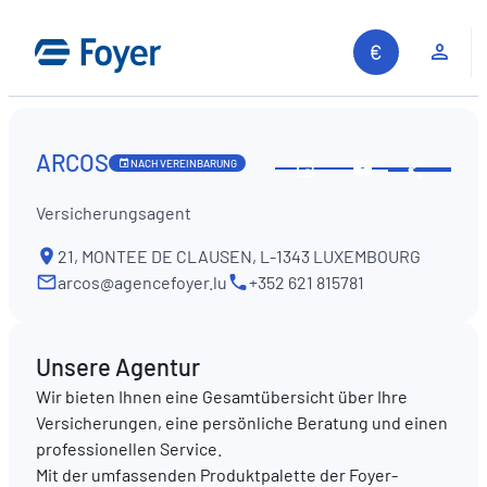
Zum
Inhalt
Kun
springen
ARCOS
NACH VEREINBARUNG
Diese
Öffnungszeiten
Kontaktiere
Inform
ansehen
Sie
Versicherungsagent
teilen
uns
21, MONTEE DE CLAUSEN, L-1343 LUXEMBOURG
arcos@agencefoyer.lu
+352 621 815781
Unsere Agentur
Wir bieten Ihnen eine Gesamtübersicht über Ihre
Versicherungen, eine persönliche Beratung und einen
professionellen Service.
Mit der umfassenden Produktpalette der Foyer-
Auf unserer Website suchen