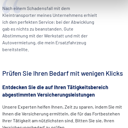
accessibles. D'autres sont utilisés pour :
Nach einem Schadensfall mit dem
Améliorer votre expérience utilisateur, en personnalisant
Kleintransporter meines Unternehmens erhielt
vos fonctionnalités et en se souvenant de vos choix.
ich den perfekten Service: bei der Abwicklung
Mesurer l'audience en suivant le nombre de visiteurs et e
gab es nichts zu beanstanden. Gute
comprenant comment vous arrivez sur notre site.
Abstimmung mit der Werkstatt und mit der
Proposer des offres et services personnalisés et en suivr
Autovermietung, die mein Ersatzfahrzeug
les performances. Partager des informations avec les résea
bereitstellte.
sociaux utilisés et vous permettre de visualiser du contenu
hébergé sur un site externe.
Prüfen Sie Ihren Bedarf mit wenigen Klicks
Entdecken Sie die auf Ihren Tätigkeitsbereich
abgestimmten Versicherungsleistungen
Unsere Experten helfen Ihnen, Zeit zu sparen, indem Sie mit
Ihnen die Versicherung ermitteln, die für das Fortbestehen
Ihrer Tätigkeit am nützlichsten sind. Bitten Sie sie, Ihren
Versicherungsbedarf zu prüfen.