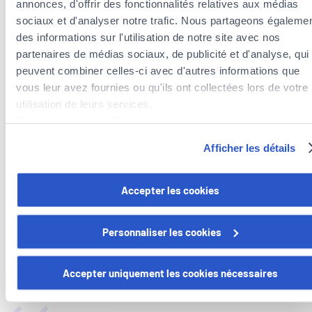
annonces, d'offrir des fonctionnalités relatives aux médias
sociaux et d'analyser notre trafic. Nous partageons égaleme
des informations sur l'utilisation de notre site avec nos
partenaires de médias sociaux, de publicité et d'analyse, qui
peuvent combiner celles-ci avec d'autres informations que
vous leur avez fournies ou qu'ils ont collectées lors de votre
utilisation de leurs services.
Découvrez notre politique de cookies :
https://www.foyer.lu/fr/info/information-relative-aux-
Afficher les détails
cookies/
Vous avez la possibilité de retirer votre consentement à tout
Accepter les cookies
moment en cliquant sur le lien "gestion des cookies" en bas 
page.
Personnaliser les cookies
ERFAHRUNGSBERICHTE
Certains de ces cookies sont strictement nécessaires au bo
fonctionnement du site. Notez que si vous désactivez des
Accepter uniquement les cookies nécessaires
Carlos – Elektriker
cookies utilisés ici, il se peut que certaines fonctionnalités o
parties de ce site Web ne soient plus normalement