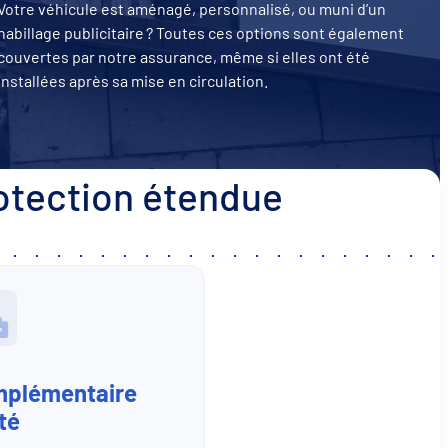
Votre véhicule est aménagé, personnalisé, ou muni d’un
habillage publicitaire ? Toutes ces options sont également
couvertes par notre assurance, même si elles ont été
installées après sa mise en circulation.
rotection étendue
plémentaire
té