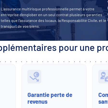
L’assurance multirisque professionnelle permet à votre
entreprise d’englober en un seul contrat plusieurs garanties
telles que l’assurance des locaux, la Responsabilité Civile, et le
transport de vos biens.
pplémentaires pour une p
Garantie perte de
Com
revenus
san