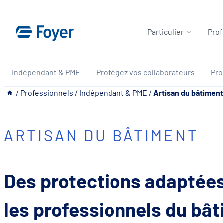
Aller
au
Particulier
Prof
contenu
Indépendant & PME
Protégez vos collaborateurs
Pro
__
/
Professionnels
/
Indépendant & PME
/
Artisan du bâtiment
ARTISAN DU BÂTIMENT
Des protections adaptées
les professionnels du bâ