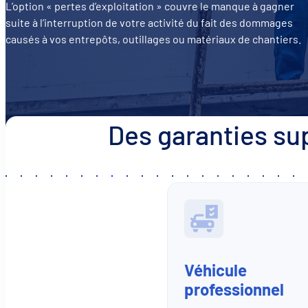
L’option « pertes d’exploitation » couvre le manque à gagner
suite à l’interruption de votre activité du fait des dommages
causés à vos entrepôts, outillages ou matériaux de chantiers.
Des garanties su
Véhicule
professionnel