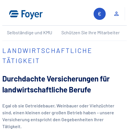
Zum
Inhalt
Kun
springen
Selbständige und KMU
Schützen Sie Ihre Mitarbeiter
LANDWIRTSCHAFTLICHE
TÄTIGKEIT
Durchdachte Versicherungen für
landwirtschaftliche Berufe
Egal ob sie Getreidebauer, Weinbauer oder Viehzüchter
sind, einen kleinen oder großen Betrieb haben – unsere
Versicherung entspricht den Gegebenheiten Ihrer
Tätigkeit.
Auf unserer Website suchen