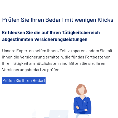
comprenant comment vous arrivez sur notre site.
Proposer des offres et services personnalisés et en suivr
les performances. Partager des informations avec les résea
Prüfen Sie Ihren Bedarf mit wenigen Klicks
sociaux utilisés et vous permettre de visualiser du contenu
hébergé sur un site externe.
Entdecken Sie die auf Ihren Tätigkeitsbereich
abgestimmten Versicherungsleistungen
Unsere Experten helfen Ihnen, Zeit zu sparen, indem Sie mit
Ihnen die Versicherung ermitteln, die für das Fortbestehen
Ihrer Tätigkeit am nützlichsten sind. Bitten Sie sie, Ihren
Versicherungsbedarf zu prüfen.
Prüfen Sie Ihren Bedarf