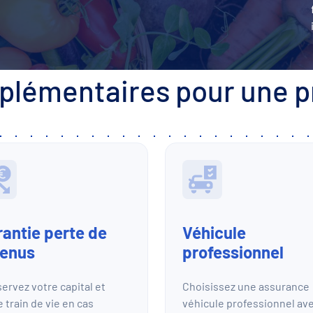
pplémentaires pour une p
antie perte de
Véhicule
venus
professionnel
ervez votre capital et
Choisissez une assurance
e train de vie en cas
véhicule professionnel av