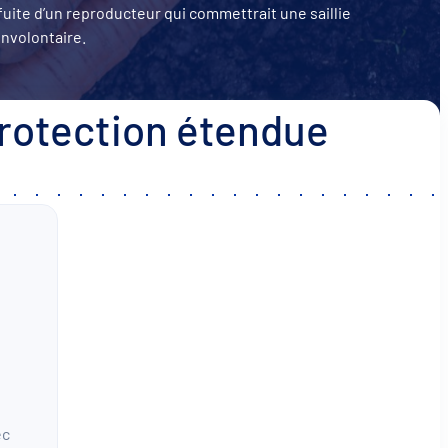
fuite d’un reproducteur qui commettrait une saillie
involontaire.
rotection étendue
ec