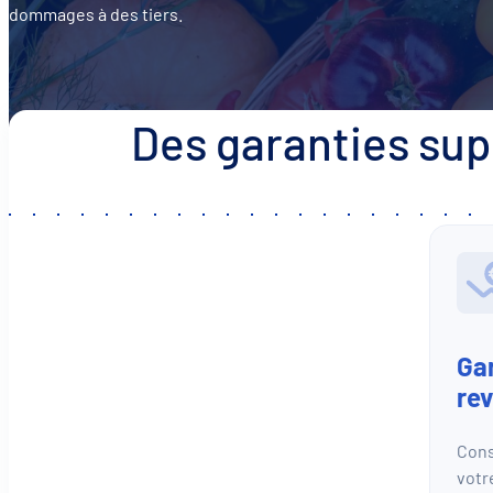
dommages à des tiers.
Des garanties su
Gar
re
Cons
votr