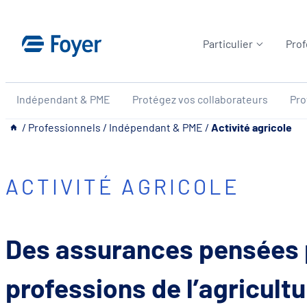
Aller
au
Particulier
Prof
contenu
Indépendant & PME
Protégez vos collaborateurs
Pro
__
/
Professionnels
/
Indépendant & PME
/
Activité agricole
ACTIVITÉ AGRICOLE
Des assurances pensées 
professions de l’agricultu