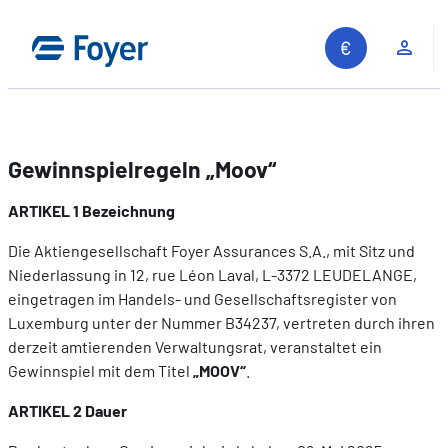
Zum
Inhalt
Kun
springen
Gewinnspielregeln „Moov“
ARTIKEL 1 Bezeichnung
Die Aktiengesellschaft Foyer Assurances S.A., mit Sitz und
Niederlassung in 12, rue Léon Laval, L-3372 LEUDELANGE,
eingetragen im Handels- und Gesellschaftsregister von
Luxemburg unter der Nummer B34237, vertreten durch ihren
derzeit amtierenden Verwaltungsrat, veranstaltet ein
Gewinnspiel mit dem Titel
„MOOV“
.
ARTIKEL 2 Dauer
Auf unserer Website suchen