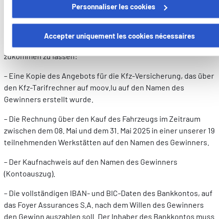
Personnaliser les cookies
Nach der Gewinnbenachrichtigung hat der Gewinner bis zum
27. Juni 2025 Zeit, um Foyer Assurances S.A. unter der
Certains de ces cookies sont strictement nécessaires au bo
folgenden E-Mail-Adresse
marketing-
fonctionnement du site. Notez que si vous désactivez des
Accepter uniquement les cookies nécessaires
communication@foyer.lu
die unten aufgeführten Dokumente
cookies utilisés ici, il se peut que certaines fonctionnalités o
zukommen zu lassen:
parties de ce site Web ne soient plus normalement
accessibles. D'autres sont utilisés pour :
– Eine Kopie des Angebots für die Kfz-Versicherung, das über
Améliorer votre expérience utilisateur, en personnalisant
den Kfz-Tarifrechner auf moov.lu auf den Namen des
vos fonctionnalités et en se souvenant de vos choix.
Gewinners erstellt wurde.
Mesurer l'audience en suivant le nombre de visiteurs et e
comprenant comment vous arrivez sur notre site.
– Die Rechnung über den Kauf des Fahrzeugs im Zeitraum
Proposer des offres et services personnalisés et en suivr
zwischen dem 08. Mai und dem 31. Mai 2025 in einer unserer 19
les performances. Partager des informations avec les résea
teilnehmenden Werkstätten auf den Namen des Gewinners.
sociaux utilisés et vous permettre de visualiser du contenu
– Der Kaufnachweis auf den Namen des Gewinners
hébergé sur un site externe.
(Kontoauszug).
– Die vollständigen IBAN- und BIC-Daten des Bankkontos, auf
das Foyer Assurances S.A. nach dem Willen des Gewinners
den Gewinn auszahlen soll. Der Inhaber des Bankkontos muss