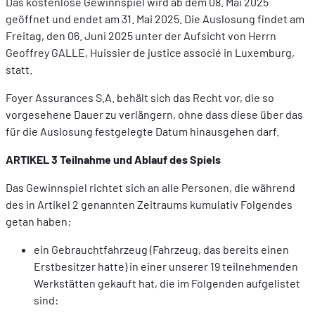
Das kostenlose Gewinnspiel wird ab dem 08. Mai 2025
geöffnet und endet am 31. Mai 2025. Die Auslosung findet am
Freitag, den 06. Juni 2025 unter der Aufsicht von Herrn
DE
FR
EN
Geoffrey GALLE, Huissier de justice associé in Luxemburg,
statt.
Foyer Assurances S.A. behält sich das Recht vor, die so
vorgesehene Dauer zu verlängern, ohne dass diese über das
für die Auslosung festgelegte Datum hinausgehen darf.
ARTIKEL 3 Teilnahme und Ablauf des Spiels
Das Gewinnspiel richtet sich an alle Personen, die während
des in Artikel 2 genannten Zeitraums kumulativ Folgendes
getan haben:
ein Gebrauchtfahrzeug (Fahrzeug, das bereits einen
Erstbesitzer hatte) in einer unserer 19 teilnehmenden
Werkstätten gekauft hat, die im Folgenden aufgelistet
sind: