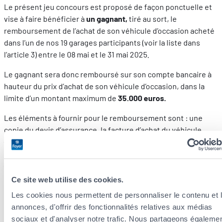
Le présent jeu concours est proposé de façon ponctuelle et
vise à faire bénéficier à
un gagnant,
tiré au sort, le
remboursement de l’achat de son véhicule d’occasion acheté
dans l’un de nos 19 garages participants (voir la liste dans
l’article 3) entre le 08 mai et le 31 mai 2025.
Le gagnant sera donc remboursé sur son compte bancaire à
hauteur du prix d’achat de son véhicule d’occasion, dans la
limite d’un montant maximum de
35.000 euros.
Les éléments à fournir pour le remboursement sont : une
copie du devis d’assurance, la facture d’achat du véhicule
(datant de la période entre le 08 mai et le 31 mai 2025) au nom
du gagnant, la preuve d’achat au nom du gagnant également
(extrait de compte) et un RIB au nom du gagnant.
Ce site web utilise des cookies.
Le futur gagnant reconnait expressément et accepte que
Les cookies nous permettent de personnaliser le contenu et 
Foyer Assurances S.A. puisse publier son nom afin de faire la
annonces, d'offrir des fonctionnalités relatives aux médias
promotion du résultat du jeu concours sur son site internet
sociaux et d'analyser notre trafic. Nous partageons égaleme
ainsi que sur les réseaux sociaux pour lesquels Foyer