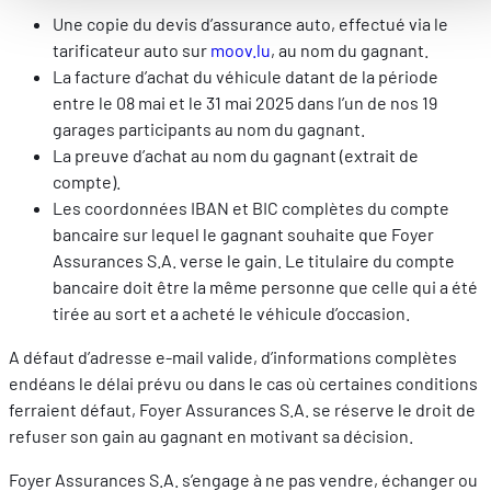
Améliorer votre expérience utilisateur, en personnalisant
Une copie du devis d’assurance auto, effectué via le
vos fonctionnalités et en se souvenant de vos choix.
tarificateur auto sur
moov.lu
, au nom du gagnant.
Mesurer l'audience en suivant le nombre de visiteurs et e
La facture d’achat du véhicule datant de la période
comprenant comment vous arrivez sur notre site.
entre le 08 mai et le 31 mai 2025 dans l’un de nos 19
Proposer des offres et services personnalisés et en suivr
garages participants au nom du gagnant.
les performances. Partager des informations avec les résea
La preuve d’achat au nom du gagnant (extrait de
sociaux utilisés et vous permettre de visualiser du contenu
compte).
hébergé sur un site externe.
Les coordonnées IBAN et BIC complètes du compte
bancaire sur lequel le gagnant souhaite que Foyer
Assurances S.A. verse le gain. Le titulaire du compte
bancaire doit être la même personne que celle qui a été
tirée au sort et a acheté le véhicule d’occasion.
A défaut d’adresse e-mail valide, d’informations complètes
endéans le délai prévu ou dans le cas où certaines conditions
ferraient défaut, Foyer Assurances S.A. se réserve le droit de
refuser son gain au gagnant en motivant sa décision.
Foyer Assurances S.A. s’engage à ne pas vendre, échanger ou