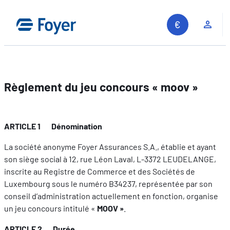
Aller
au
Espa
contenu
Règlement du jeu concours « moov »
ARTICLE 1 Dénomination
La société anonyme Foyer Assurances S.A., établie et ayant
son siège social à 12, rue Léon Laval, L-3372 LEUDELANGE,
inscrite au Registre de Commerce et des Sociétés de
Luxembourg sous le numéro B34237, représentée par son
conseil d’administration actuellement en fonction, organise
un jeu concours intitulé «
MOOV »
.
Recherche sur le site
ARTICLE 2 Durée