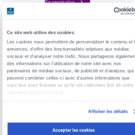
En savoir plus
Ce site web utilise des cookies.
Les cookies nous permettent de personnaliser le contenu et 
annonces, d'offrir des fonctionnalités relatives aux médias
sociaux et d'analyser notre trafic. Nous partageons égaleme
Tentez votre chance !
des informations sur l'utilisation de notre site avec nos
partenaires de médias sociaux, de publicité et d'analyse, qui
moov
vous rembourse votre future voiture.
peuvent combiner celles-ci avec d'autres informations que
vous leur avez fournies ou qu'ils ont collectées lors de votre
Si vous souhaitez participer au jeu-concours, renseignez vos
utilisation de leurs services.
informations ci-contre.
Découvrez notre politique de cookies :
https://www.foyer.lu/fr/info/information-relative-aux-
Un tirage au sort
aura lieu
en juin
pour déterminer l’heureux
Afficher les détails
cookies/
gagnant !
Pour plus de renseignements, veuillez consulter le
règlement du concours
.
Vous avez la possibilité de retirer votre consentement à tout
Accepter les cookies