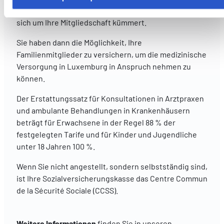
cookies utilisés ici, il se peut que certaines fonctionnalités o
In Luxemburg angekommen, ist es Ihr Arbeitgeber, der
parties de ce site Web ne soient plus normalement
sich um Ihre Mitgliedschaft kümmert.
accessibles. D'autres sont utilisés pour :
Sie haben dann die Möglichkeit, Ihre
Améliorer votre expérience utilisateur, en personnalisant
Familienmitglieder zu versichern, um die medizinische
vos fonctionnalités et en se souvenant de vos choix.
Versorgung in Luxemburg in Anspruch nehmen zu
Mesurer l'audience en suivant le nombre de visiteurs et e
können.
comprenant comment vous arrivez sur notre site.
Proposer des offres et services personnalisés et en suivr
Der Erstattungssatz für Konsultationen in Arztpraxen
les performances. Partager des informations avec les résea
und ambulante Behandlungen in Krankenhäusern
sociaux utilisés et vous permettre de visualiser du contenu
beträgt für Erwachsene in der Regel 88 % der
hébergé sur un site externe.
festgelegten Tarife und für Kinder und Jugendliche
unter 18 Jahren 100 %.
Wenn Sie nicht angestellt, sondern selbstständig sind,
ist Ihre Sozialversicherungskasse das Centre Commun
de la Sécurité Sociale (CCSS).
Weitere Informationen
finden Sie in unseren