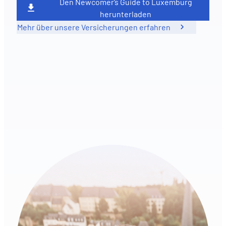
Den Newcomer‘s Guide to Luxemburg
herunterladen
Mehr über unsere Versicherungen erfahren
DE
FR
EN
IT
ES
PT