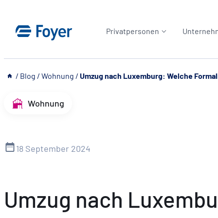
Zum
Inhalt
Privatpersonen
Unterneh
springen
__
/
Blog
/
Wohnung
/
Umzug nach Luxemburg: Welche Formalit
Wohnung
18 September 2024
Umzug nach Luxemburg