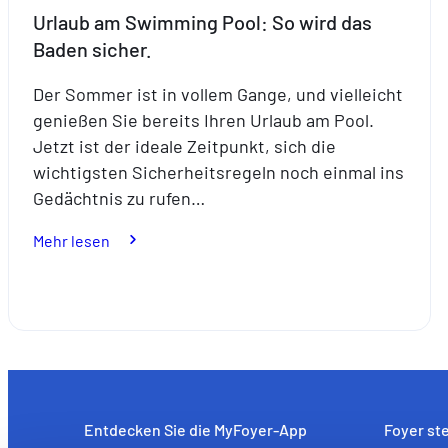
Urlaub am Swimming Pool: So wird das
Baden sicher.
Der Sommer ist in vollem Gange, und vielleicht
genießen Sie bereits Ihren Urlaub am Pool.
Jetzt ist der ideale Zeitpunkt, sich die
wichtigsten Sicherheitsregeln noch einmal ins
Gedächtnis zu rufen…
:
Mehr lesen
Urlaub
am
Swimming
Pool:
So
wird
das
Entdecken Sie die MyFoyer-App
Foyer ste
Baden