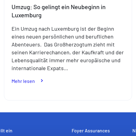
Umzug: So gelingt ein Neubeginn in
Luxemburg
Ein Umzug nach Luxemburg ist der Beginn
eines neuen persönlichen und beruflichen
Abenteuers. Das Großherzogtum zieht mit
seinen Karrierechancen, der Kaufkraft und der
Lebensqualität immer mehr europäische und
internationale Expats…
:
Mehr lesen
Umzug:
So
gelingt
ein
Neubeginn
in
llt ein
Foyer Assurances
N
Luxemburg