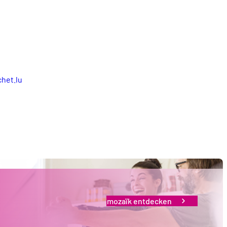
chet.lu
mozaïk entdecken