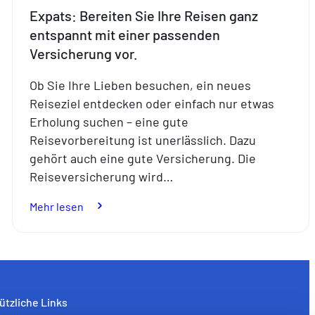
Expats: Bereiten Sie Ihre Reisen ganz
entspannt mit einer passenden
Versicherung vor.
Ob Sie Ihre Lieben besuchen, ein neues
Reiseziel entdecken oder einfach nur etwas
Erholung suchen – eine gute
Reisevorbereitung ist unerlässlich. Dazu
gehört auch eine gute Versicherung. Die
Reiseversicherung wird…
:
Mehr lesen
Expats:
Bereiten
Sie
Ihre
Reisen
ützliche Links
ganz