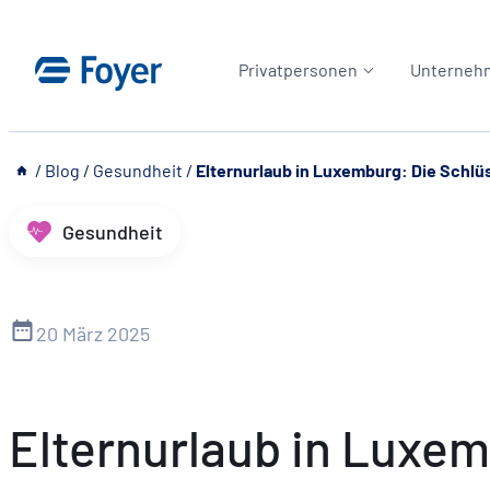
Zum
Inhalt
Privatpersonen
Unterneh
springen
__
/
Blog
/
Gesundheit
/
Elternurlaub in Luxemburg: Die Schlü
Gesundheit
20 März 2025
Elternurlaub in Luxem