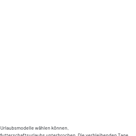
ne Urlaubsmodelle wählen können.
 Mutterschaftsurlaubs unterbrochen. Die verbleibenden Tage