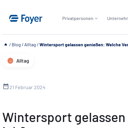
Zum
Inhalt
Privatpersonen
Unterneh
springen
__
/
Blog
/
Alltag
/
Wintersport gelassen genießen: Welche Ve
Alltag
21 Februar 2024
Wintersport gelassen