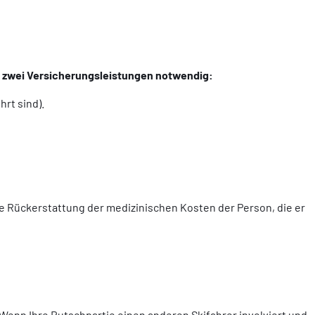
sind zwei Versicherungsleistungen notwendig:
rt sind).
e Rückerstattung der medizinischen Kosten der Person, die er
Wenn Ihre Rutschpartie einen anderen Skifahrer involviert und