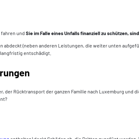
u fahren und
Sie im Falle eines Unfalls finanziell zu schützen, 
en abdeckt (neben anderen Leistungen, die weiter unten aufgefüh
 langfristig entschädigt.
erungen
r, der Rücktransport der ganzen Familie nach Luxemburg und di
ent?
rung
enthalten) deckt Schäden ab, die Dritten zugefügt werden. 