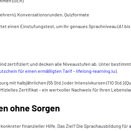
hmen (GER)
Lehrern), Konversationsrunden, Quizformate
tet einen Einstufungstest, um Ihr genaues Sprachniveau (A1 bis
 sind zertifiziert und decken alle Niveaustufen ab. Unter bestim
utschein für einen ermäßigten Tarif – lifelong-learning.lu
).
 mit halbjährlichen (55 Std.) oder Intensivkursen (110 Std.) (Qu
fizielles Zertifikat – ein wertvoller Nachweis für Ihren Lebensla
nen ohne Sorgen
onkreter finanzieller Hilfe. Das Ziel? Die Sprachausbildung für 