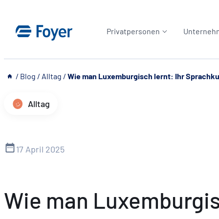
Zum
Inhalt
Privatpersonen
Unterneh
springen
__
/
Blog
/
Alltag
/
Wie man Luxemburgisch lernt: Ihr Sprachkur
Alltag
17 April 2025
Wie man Luxemburgisch