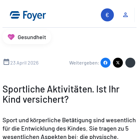
Zum
Inhalt
Kun
springen
Gesundheit
23 April 2026
Weitergeben:
Sportliche Aktivitäten. Ist Ihr
Kind versichert?
Sport und körperliche Betätigung sind wesentlich
für die Entwicklung des Kindes. Sie tragen zu 5
wesentlichen Aspekten bei: die physische,
Auf unserer Website suchen