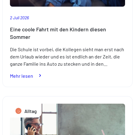
2 Juli 2026
Eine coole Fahrt mit den Kindern diesen
Sommer
Die Schule ist vorbei, die Kollegen sieht man erst nach
dem Urlaub wieder und es ist endlich an der Zeit, die
ganze Familie ins Auto zu stecken und in den…
:
Mehr lesen
Eine
coole
Fahrt
mit
Alltag
den
Kindern
diesen
Sommer