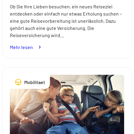
Ob Sie Ihre Lieben besuchen, ein neues Reiseziel
entdecken oder einfach nur etwas Erholung suchen –
eine gute Reisevorbereitung ist unerlässlich. Dazu
gehört auch eine gute Versicherung. Die
Reiseversicherung wird…
:
Mehr lesen
Expats:
Bereiten
Sie
Ihre
Mobilitaet
Reisen
ganz
entspannt
mit
einer
passenden
Versicherung
vor.