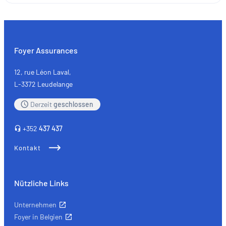
und
mittlere
Unternehmen
(KMU)
Foyer Assurances
und
Selbstständige:
12, rue Léon Laval,
die
L-3372 Leudelange
wichtigsten
Derzeit
geschlossen
Versicherungen
+352
437 437
Kontakt
Nützliche Links
Unternehmen
Foyer in Belgien