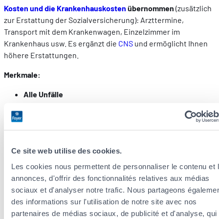
Kosten und die Krankenhauskosten
übernommen
(zusätzlich
zur Erstattung der Sozialversicherung): Arzttermine,
Transport mit dem Krankenwagen, Einzelzimmer im
Krankenhaus usw. Es ergänzt die
CNS
und ermöglicht Ihnen
höhere Erstattungen.
Merkmale:
Alle Unfälle
Die Kostenübernahme ist auf die medizinische
Versorgung beschränkt
Um 100 % beruhigt zu sein: die Freizeit-
Ce site web utilise des cookies.
Unfallversicherung
Les cookies nous permettent de personnaliser le contenu et 
annonces, d'offrir des fonctionnalités relatives aux médias
Diese Versicherung beruht auf denselben Grundsätzen wie
sociaux et d'analyser notre trafic. Nous partageons égaleme
die bereits beschriebene Gruppenunfallversicherung, außer
des informations sur l'utilisation de notre site avec nos
dass sie für das Kind oder die ganze Familie gilt, bei fast allen
partenaires de médias sociaux, de publicité et d'analyse, qui
Umständen (einige Risikosportarten sind ausgeschlossen).