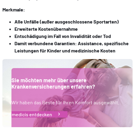
comprenant comment vous arrivez sur notre site.
Merkmale:
Proposer des offres et services personnalisés et en suivr
les performances. Partager des informations avec les résea
Alle Unfälle (außer ausgeschlossene Sportarten)
sociaux utilisés et vous permettre de visualiser du contenu
Erweiterte Kostenübernahme
hébergé sur un site externe.
Entschädigung im Fall von Invalidität oder Tod
Damit verbundene Garantien: Assistance, spezifische
Leistungen für Kinder und medizinische Kosten
Sie möchten mehr über unsere
Krankenversicherungen erfahren?
Wir haben das Beste für Ihren Komfort ausgewählt.
medicis entdecken