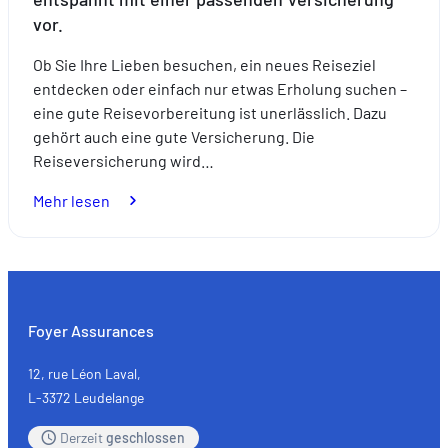
vor.
Ob Sie Ihre Lieben besuchen, ein neues Reiseziel
entdecken oder einfach nur etwas Erholung suchen –
eine gute Reisevorbereitung ist unerlässlich. Dazu
gehört auch eine gute Versicherung. Die
Reiseversicherung wird…
:
Mehr lesen
Expats:
Bereiten
Sie
Ihre
Reisen
Foyer Assurances
ganz
entspannt
12, rue Léon Laval,
mit
L-3372 Leudelange
einer
Derzeit
geschlossen
passenden