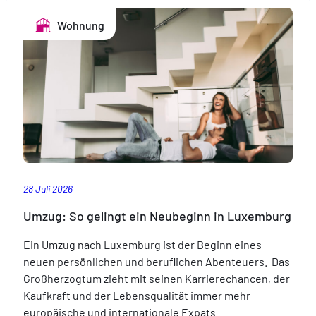
Pool:
Wohnung
So
wird
das
Baden
sicher.
28 Juli 2026
Umzug: So gelingt ein Neubeginn in Luxemburg
Ein Umzug nach Luxemburg ist der Beginn eines
neuen persönlichen und beruflichen Abenteuers. Das
Großherzogtum zieht mit seinen Karrierechancen, der
Kaufkraft und der Lebensqualität immer mehr
europäische und internationale Expats…