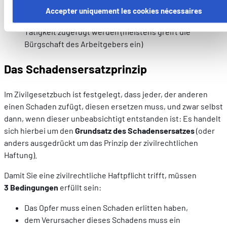
Schäden, die man sich selbst zufügt
fonctionnement du site. Notez que si vous désactivez des
Accepter uniquement les cookies nécessaires
Schäden, die anderen während Ihrer beruflichen
cookies utilisés ici, il se peut que certaines fonctionnalités o
Tätigkeit zugefügt werden (meistens greift die
parties de ce site Web ne soient plus normalement
Bürgschaft des Arbeitgebers ein)
accessibles. D'autres sont utilisés pour :
Améliorer votre expérience utilisateur, en personnalisant
Das Schadensersatzprinzip
vos fonctionnalités et en se souvenant de vos choix.
Mesurer l'audience en suivant le nombre de visiteurs et e
Im Zivilgesetzbuch ist festgelegt, dass jeder, der anderen
comprenant comment vous arrivez sur notre site.
einen Schaden zufügt, diesen ersetzen muss, und zwar selbst
Proposer des offres et services personnalisés et en suivr
dann, wenn dieser unbeabsichtigt entstanden ist: Es handelt
les performances. Partager des informations avec les résea
sich hierbei um den
Grundsatz des Schadensersatzes
(oder
sociaux utilisés et vous permettre de visualiser du contenu
anders ausgedrückt um das Prinzip der zivilrechtlichen
hébergé sur un site externe.
Haftung).
Damit Sie eine zivilrechtliche Haftpflicht trifft, müssen
3 Bedingungen
erfüllt sein:
Das Opfer muss einen Schaden erlitten haben,
dem Verursacher dieses Schadens muss ein