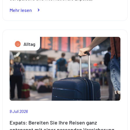
:
Mehr lesen
Umzug:
So
gelingt
ein
Alltag
Neubeginn
in
Luxemburg
9 Juli 2026
Expats: Bereiten Sie Ihre Reisen ganz
entspannt mit einer passenden Versicherung