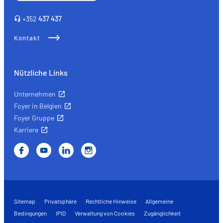
Versicherung
+352
437 437
vor.
Kontakt
Nützliche Links
Unternehmen
Foyer in Belgien
Foyer Gruppe
Karriere
Sitemap
Privatsphäre
Rechtliche Hinweise
Allgemeine
Bedingungen
IPID
Verwaltung von Cookies
Zugänglichkeit