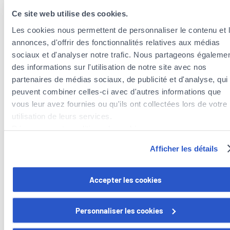
öffentliches Kabel.
Ce site web utilise des cookies.
Ein Vertriebsmitarbeiter verschüttet Kaffee über dem
Les cookies nous permettent de personnaliser le contenu et 
PC seines Kunden, der alle Daten verliert.
annonces, d'offrir des fonctionnalités relatives aux médias
Die gedeckten Schäden müssen einen Bezug zum
sociaux et d'analyser notre trafic. Nous partageons égaleme
Unternehmensbetrieb aufweisen, nicht aber zum
des informations sur l'utilisation de notre site avec nos
ausgeübten Beruf oder zu den erbrachten Dienstleistungen.
partenaires de médias sociaux, de publicité et d'analyse, qui
Letztere unterliegen der vertraglichen Haftpflicht und
peuvent combiner celles-ci avec d'autres informations que
werden von einer anderen Haftpflichtversicherung gedeckt:
vous leur avez fournies ou qu'ils ont collectées lors de votre
der Berufshaftpflichtversicherung (wobei es fast so viele
utilisation de leurs services.
Berufshaftpflichtversicherungen gibt wie Berufe).
Découvrez notre politique de cookies :
https://www.foyer.lu/fr/info/information-relative-aux-
Afficher les détails
Was ist von der Haftpflichtversicherung
cookies/
nicht abgedeckt?
Vous avez la possibilité de retirer votre consentement à tout
Accepter les cookies
moment en cliquant sur le lien "gestion des cookies" en bas 
Es funktioniert nicht in den folgenden Fällen (nicht
page.
erschöpfende Liste):
Personnaliser les cookies
Vorsätzlich verursachter Schaden
Certains de ces cookies sont strictement nécessaires au bo