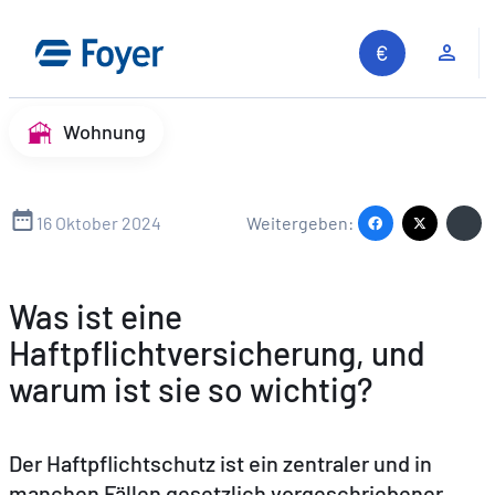
Zum
Inhalt
Kun
springen
Wohnung
16 Oktober 2024
Weitergeben:
Was ist eine
Haftpflichtversicherung, und
warum ist sie so wichtig?
Der Haftpflichtschutz ist ein zentraler und in
manchen Fällen gesetzlich vorgeschriebener
Auf unserer Website suchen