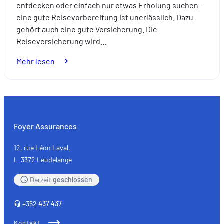
entdecken oder einfach nur etwas Erholung suchen –
eine gute Reisevorbereitung ist unerlässlich. Dazu
gehört auch eine gute Versicherung. Die
Reiseversicherung wird…
:
Mehr lesen
Expats:
Bereiten
Sie
Ihre
Reisen
Foyer Assurances
ganz
entspannt
12, rue Léon Laval,
mit
L-3372 Leudelange
einer
Derzeit
geschlossen
passenden
Versicherung
+352
437 437
vor.
Kontakt