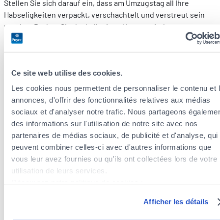
Stellen Sie sich darauf ein, dass am Umzugstag all Ihre
Habseligkeiten verpackt, verschachtelt und verstreut sein
werden. Packen Sie deshalb einen Karton mit dem
Allernotwendigsten wie Toilettenpapier, Kaffee,
unverzichtbaren Körperpflegeprodukten etc.
Sie werden uns für diesen Tipp danken, wenn Sie nicht erst
Ce site web utilise des cookies.
20 Kartons öffnen müssen, um das Lieblingskissen zu orten,
Les cookies nous permettent de personnaliser le contenu et 
ohne das Sie nicht einschlafen können.
annonces, d'offrir des fonctionnalités relatives aux médias
sociaux et d'analyser notre trafic. Nous partageons égaleme
Wertsachen
des informations sur l'utilisation de notre site avec nos
partenaires de médias sociaux, de publicité et d'analyse, qui
Bewahren Sie Wertsachen gesammelt und in Ihrer Nähe auf.
peuvent combiner celles-ci avec d'autres informations que
Gemeint sind Schmuck, aber auch wichtige Dokumente.
vous leur avez fournies ou qu'ils ont collectées lors de votre
utilisation de leurs services.
Ein Umzug ist immer eine günstige Gelegenheit für Diebe und
Découvrez notre politique de cookies :
Malheurs. Achten Sie deshalb darauf, weder Langfinger noch
https://www.foyer.lu/fr/info/information-relative-aux-
das Schicksal herauszufordern!
Afficher les détails
cookies/