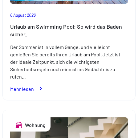
6 August 2026
Urlaub am Swimming Pool: So wird das Baden
sicher.
Der Sommer ist in vollem Gange, und vielleicht
genießen Sie bereits Ihren Urlaub am Pool. Jetzt ist
der ideale Zeitpunkt, sich die wichtigsten
Sicherheitsregeln noch einmal ins Gedächtnis zu
rufen…
:
Mehr lesen
Urlaub
am
Swimming
Pool:
Wohnung
So
wird