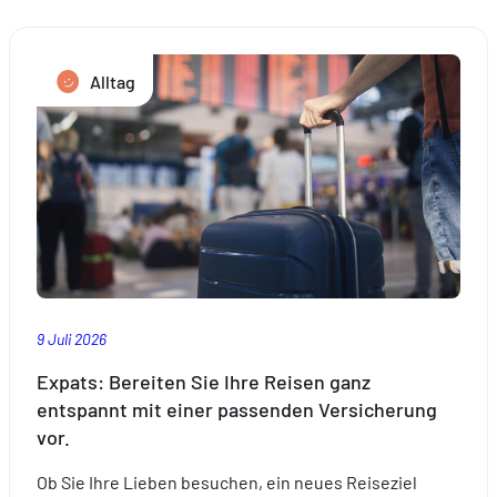
So
gelingt
ein
Alltag
Neubeginn
in
Luxemburg
9 Juli 2026
Expats: Bereiten Sie Ihre Reisen ganz
entspannt mit einer passenden Versicherung
vor.
Ob Sie Ihre Lieben besuchen, ein neues Reiseziel