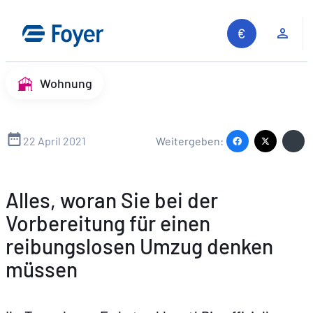
Zum
Inhalt
Kun
springen
Wohnung
22 April 2021
Weitergeben:
Alles, woran Sie bei der
Vorbereitung für einen
reibungslosen Umzug denken
müssen
Auf unserer Website suchen