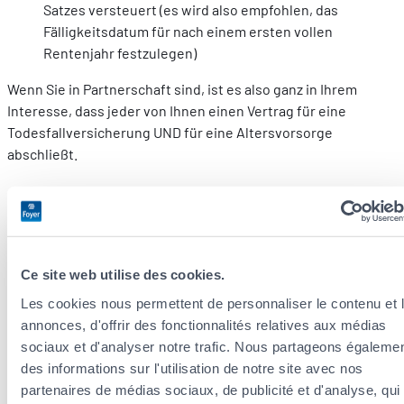
Satzes versteuert (es wird also empfohlen, das
Fälligkeitsdatum für nach einem ersten vollen
Rentenjahr festzulegen)
Wenn Sie in Partnerschaft sind, ist es also ganz in Ihrem
Interesse, dass jeder von Ihnen einen Vertrag für eine
Todesfallversicherung UND für eine Altersvorsorge
abschließt.
Wegen der Nachfolge
Die Lebensversicherung ist ein Instrument zur
Vermögensübertragung, das durch die flexible Ernennung
Ce site web utilise des cookies.
der Begünstigten interessant ist.
Les cookies nous permettent de personnaliser le contenu et 
annonces, d'offrir des fonctionnalités relatives aux médias
Die übertragenen Kapitale fließen nicht in die Nachfolge mit
sociaux et d'analyser notre trafic. Nous partageons égaleme
ein. Sie werden also weder bei dem Inventar des Besitzes des
des informations sur l'utilisation de notre site avec nos
Verstorbenen noch bei der Aufteilung zwischen den Erben
partenaires de médias sociaux, de publicité et d'analyse, qui
berücksichtigt.