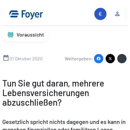
Zum
Inhalt
Kun
springen
Voraussicht
01 Oktober 2020
Weitergeben:
Tun Sie gut daran, mehrere
Lebensversicherungen
abzuschließen?
Gesetzlich spricht nichts dagegen und es kann in
manchen finanziellen oder familiären Lagen
Auf unserer Website suchen