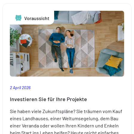
Wieso
Sie
Voraussicht
jetzt
darüber
nachdenken
sollten.
2 April 2026
Investieren Sie für Ihre Projekte
Sie haben viele Zukunftspläne? Sie träumen vom Kauf
eines Landhauses, einer Weltumsegelung, dem Bau
einer Veranda oder wollen Ihren Kindern und Enkeln
beim Start ins Leben helfen? Heute reicht einfaches…