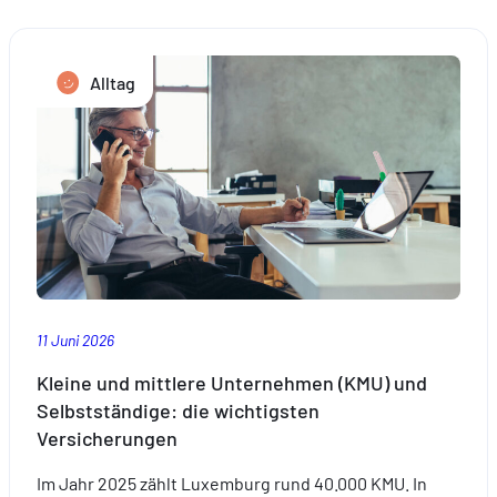
coole
Fahrt
mit
Alltag
den
Kindern
diesen
Sommer
11 Juni 2026
Kleine und mittlere Unternehmen (KMU) und
Selbstständige: die wichtigsten
Versicherungen
Im Jahr 2025 zählt Luxemburg rund 40.000 KMU. In