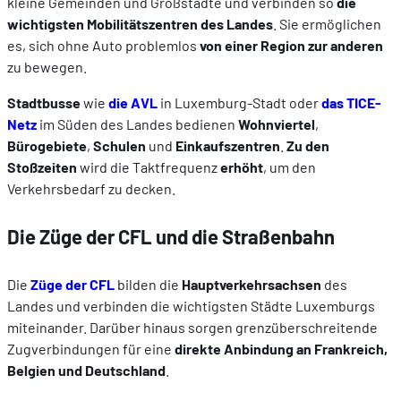
kleine Gemeinden und Großstädte und verbinden so
die
wichtigsten Mobilitätszentren des Landes
. Sie ermöglichen
es, sich ohne Auto problemlos
von einer Region zur anderen
zu bewegen.
Stadtbusse
wie
die AVL
in Luxemburg-Stadt oder
das TICE-
Netz
im Süden des Landes bedienen
Wohnviertel
,
Bürogebiete
,
Schulen
und
Einkaufszentren
.
Zu den
Stoßzeiten
wird die Taktfrequenz
erhöht
, um den
Verkehrsbedarf zu decken.
Die Züge der CFL und die Straßenbahn
Die
Züge der CFL
bilden die
Hauptverkehrsachsen
des
Landes und verbinden die wichtigsten Städte Luxemburgs
miteinander. Darüber hinaus sorgen grenzüberschreitende
Zugverbindungen für eine
direkte Anbindung an Frankreich,
Belgien und Deutschland
.