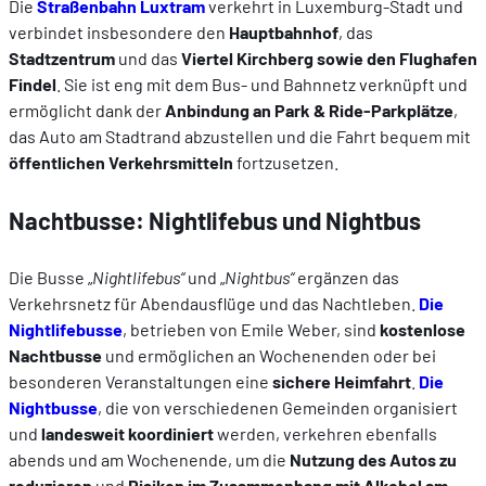
Die
Straßenbahn Luxtram
verkehrt in Luxemburg-Stadt und
verbindet insbesondere den
Hauptbahnhof
, das
Stadtzentrum
und das
Viertel Kirchberg sowie den Flughafen
Findel
. Sie ist eng mit dem Bus- und Bahnnetz verknüpft und
ermöglicht dank der
Anbindung an Park & Ride-Parkplätze
,
das Auto am Stadtrand abzustellen und die Fahrt bequem mit
öffentlichen Verkehrsmitteln
fortzusetzen.
Nachtbusse: Nightlifebus und Nightbus
Die Busse „
Nightlifebus“
und „
Nightbus“
ergänzen das
Verkehrsnetz für Abendausflüge und das Nachtleben.
Die
Nightlifebusse
, betrieben von Emile Weber, sind
kostenlose
Nachtbusse
und ermöglichen an Wochenenden oder bei
besonderen Veranstaltungen eine
sichere Heimfahrt
.
Die
Nightbusse
, die von verschiedenen Gemeinden organisiert
und
landesweit koordiniert
werden, verkehren ebenfalls
abends und am Wochenende, um die
Nutzung des Autos zu
reduzieren
und
Risiken im Zusammenhang mit Alkohol am