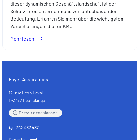
dieser dynamischen Geschäftslandschaft ist der
Schutz Ihres Unternehmens von entscheidender
Bedeutung. Erfahren Sie mehr über die wichtigsten
Versicherungen, die für KMU…
:
Mehr lesen
Kleine
und
mittlere
Unternehmen
(KMU)
Foyer Assurances
und
Selbstständige:
12, rue Léon Laval,
die
L-3372 Leudelange
wichtigsten
Derzeit
geschlossen
Versicherungen
+352
437 437
Kontakt