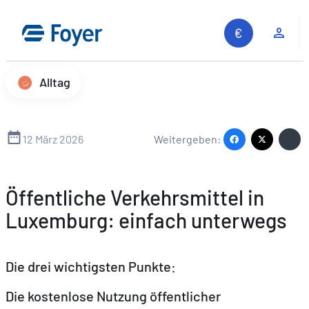
Zum
Inhalt
Kun
springen
Alltag
12 März 2026
Weitergeben:
Öffentliche Verkehrsmittel in
Luxemburg: einfach unterwegs
Die drei wichtigsten Punkte:
Die kostenlose Nutzung öffentlicher
Auf unserer Website suchen