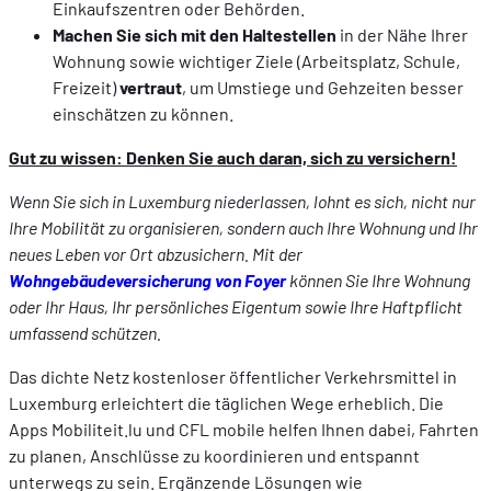
Proposer des offres et services personnalisés et en suivr
Einkaufszentren oder Behörden.
les performances. Partager des informations avec les résea
Machen Sie sich mit den Haltestellen
in der Nähe Ihrer
sociaux utilisés et vous permettre de visualiser du contenu
Wohnung sowie wichtiger Ziele (Arbeitsplatz, Schule,
hébergé sur un site externe.
Freizeit)
vertraut
, um Umstiege und Gehzeiten besser
einschätzen zu können.
Gut zu wissen: Denken Sie auch daran, sich zu versichern!
Wenn Sie sich in Luxemburg niederlassen, lohnt es sich, nicht nur
Ihre Mobilität zu organisieren, sondern auch Ihre Wohnung und Ihr
neues Leben vor Ort abzusichern. Mit der
Wohngebäudeversicherung von Foyer
können Sie Ihre Wohnung
oder Ihr Haus, Ihr persönliches Eigentum sowie Ihre Haftpflicht
umfassend schützen.
Das dichte Netz kostenloser öffentlicher Verkehrsmittel in
Luxemburg erleichtert die täglichen Wege erheblich. Die
Apps Mobiliteit.lu und CFL mobile helfen Ihnen dabei, Fahrten
zu planen, Anschlüsse zu koordinieren und entspannt
unterwegs zu sein. Ergänzende Lösungen wie