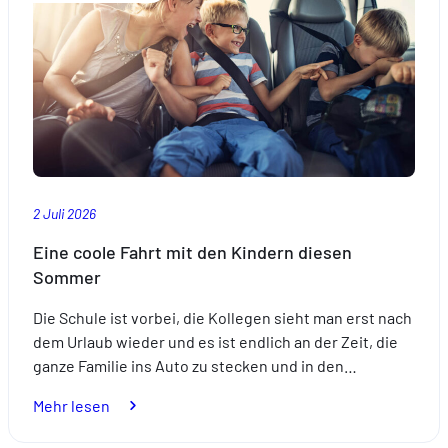
ganz
entspannt
mit
einer
passenden
Versicherung
vor.
2 Juli 2026
Eine coole Fahrt mit den Kindern diesen
Sommer
Die Schule ist vorbei, die Kollegen sieht man erst nach
dem Urlaub wieder und es ist endlich an der Zeit, die
ganze Familie ins Auto zu stecken und in den…
:
Mehr lesen
Eine