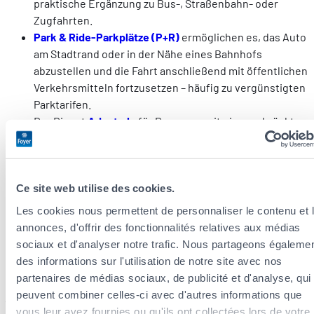
praktische Ergänzung zu Bus-, Straßenbahn- oder
Zugfahrten.
Park & Ride-Parkplätze (P+R)
ermöglichen es, das Auto
am Stadtrand oder in der Nähe eines Bahnhofs
abzustellen und die Fahrt anschließend mit öffentlichen
Verkehrsmitteln fortzusetzen – häufig zu vergünstigten
Parktarifen.
Der Dienst
Adapto.lu
für Personen mit eingeschränkter
Mobilität bietet einen Transport auf Anfrage nach
vorheriger Reservierung. Mit angepassten Fahrzeugen
und einer Tür-zu-Tür-Beförderung gewährleistet er ein
hohes Maß an Barrierefreiheit.
Ce site web utilise des cookies.
Les cookies nous permettent de personnaliser le contenu et 
Für kurze Wege ist es oft sinnvoll,
öffentliche Verkehrsmittel
annonces, d'offrir des fonctionnalités relatives aux médias
mit sanfter Mobilität
wie Gehen oder Radfahren zu
sociaux et d'analyser notre trafic. Nous partageons égaleme
kombinieren
. So lässt sich die Nutzung des Autos reduzieren
des informations sur l'utilisation de notre site avec nos
und ein nachhaltiger Lebensstil fördern. Die App
Mobiliteit.lu
partenaires de médias sociaux, de publicité et d'analyse, qui
integriert zunehmend Angebote rund um die
Elektromobilität
peuvent combiner celles-ci avec d'autres informations que
(Ladestationen, spezielle Parkplätze) sowie den
vous leur avez fournies ou qu'ils ont collectées lors de votre