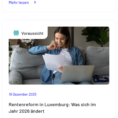
:
Mehr lesen
Ihre
Steuererklärung
–
einfacher
Voraussicht
denn
je
mit
Foyer
und
taxx.lu
19 Dezember 2025
Rentenreform in Luxemburg: Was sich im
Jahr 2026 ändert