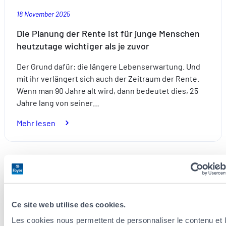
18 November 2025
Die Planung der Rente ist für junge Menschen
heutzutage wichtiger als je zuvor
Der Grund dafür: die längere Lebenserwartung. Und
mit ihr verlängert sich auch der Zeitraum der Rente.
Wenn man 90 Jahre alt wird, dann bedeutet dies, 25
Jahre lang von seiner…
:
Mehr lesen
Die
Planung
der
Rente
Voraussicht
ist
für
Ce site web utilise des cookies.
junge
Menschen
Les cookies nous permettent de personnaliser le contenu et 