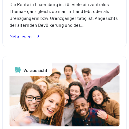
Die Rente in Luxemburg ist für viele ein zentrales
Thema – ganz gleich, ob man im Land lebt oder als
Grenzgängerin bzw. Grenzgänger tätig ist. Angesichts
der alternden Bevölkerung und des…
:
Mehr lesen
Rentenreform
in
Luxemburg:
Was
Voraussicht
sich
im
Jahr 2026
ändert