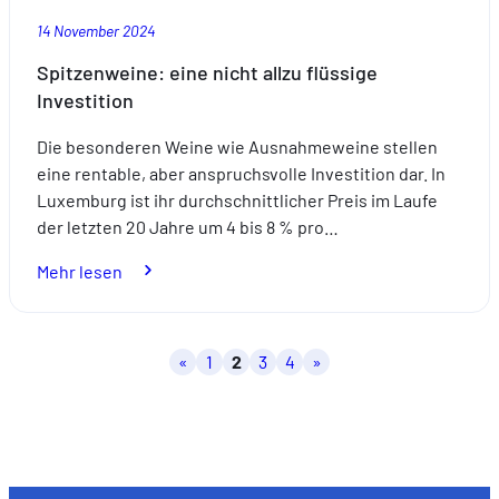
14 November 2024
Spitzenweine: eine nicht allzu flüssige
Investition
Die besonderen Weine wie Ausnahmeweine stellen
eine rentable, aber anspruchsvolle Investition dar. In
Luxemburg ist ihr durchschnittlicher Preis im Laufe
der letzten 20 Jahre um 4 bis 8 % pro…
:
Mehr lesen
Spitzenweine:
eine
nicht
Seitennummerierung
«
1
2
3
4
»
allzu
der
flüssige
Beiträge
Investition