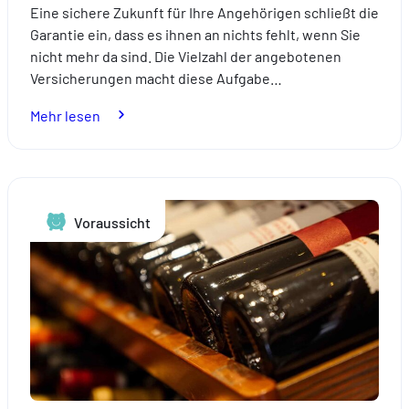
Eine sichere Zukunft für Ihre Angehörigen schließt die
Garantie ein, dass es ihnen an nichts fehlt, wenn Sie
nicht mehr da sind. Die Vielzahl der angebotenen
Versicherungen macht diese Aufgabe…
:
Mehr lesen
Versicherungen,
die
Ihre
Angehörigen
Voraussicht
im
Todesfall
schützen