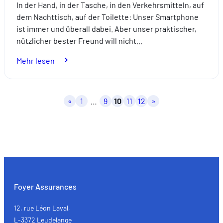
In der Hand, in der Tasche, in den Verkehrsmitteln, auf
dem Nachttisch, auf der Toilette: Unser Smartphone
ist immer und überall dabei. Aber unser praktischer,
nützlicher bester Freund will nicht…
:
Mehr lesen
Onlinesucht:
Was
ist
Seitennummerierung
«
1
…
9
10
11
12
»
das
der
und
Beiträge
was
kann
man
dagegen
tun?
Foyer Assurances
12, rue Léon Laval,
L-3372 Leudelange