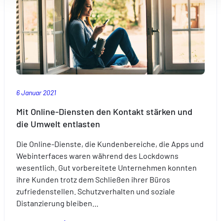
vos fonctionnalités et en se souvenant de vos choix.
neue
Mesurer l'audience en suivant le nombre de visiteurs et e
Kennzeichnung
comprenant comment vous arrivez sur notre site.
zu
Proposer des offres et services personnalisés et en suivr
interpretieren?
les performances. Partager des informations avec les résea
sociaux utilisés et vous permettre de visualiser du contenu
hébergé sur un site externe.
6 Januar 2021
Mit Online-Diensten den Kontakt stärken und
die Umwelt entlasten
Die Online-Dienste, die Kundenbereiche, die Apps und
Webinterfaces waren während des Lockdowns
wesentlich. Gut vorbereitete Unternehmen konnten
ihre Kunden trotz dem Schließen ihrer Büros
zufriedenstellen. Schutzverhalten und soziale
Distanzierung bleiben…