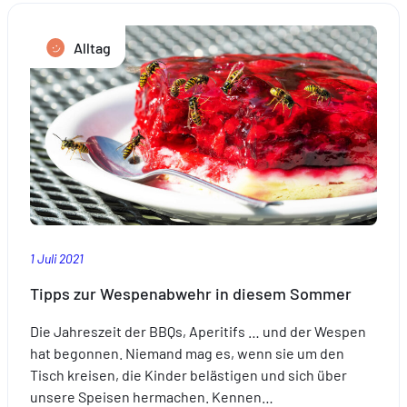
Spaß
mit
Alltag
Kaskou
1 Juli 2021
Tipps zur Wespenabwehr in diesem Sommer
Die Jahreszeit der BBQs, Aperitifs … und der Wespen
hat begonnen. Niemand mag es, wenn sie um den
Tisch kreisen, die Kinder belästigen und sich über
unsere Speisen hermachen. Kennen…