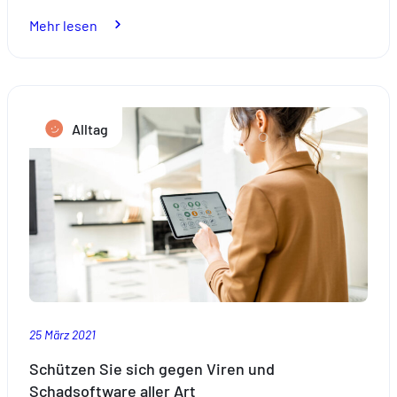
:
Mehr lesen
Tipps
zur
Wespenabwehr
in
Alltag
diesem
Sommer
25 März 2021
Schützen Sie sich gegen Viren und
Schadsoftware aller Art