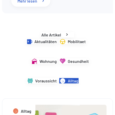
: Rentenreform in Luxemburg: Was sich im
Mehr lesen
DE
EN
FR
Alle Artikel
Aktualitäten
Mobilitaet
Wohnung
Gesundheit
Voraussicht
Alltag
Alltag