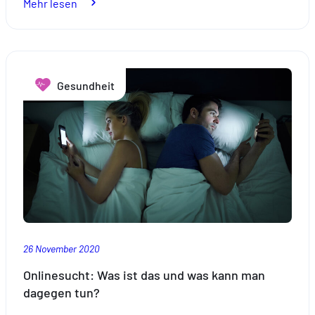
:
Mehr lesen
Mit
Online-
Diensten
den
Gesundheit
Kontakt
stärken
und
die
Umwelt
entlasten
26 November 2020
Onlinesucht: Was ist das und was kann man
dagegen tun?