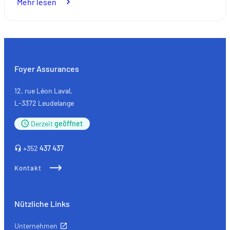
:
Mehr lesen
Investmentlösungen
mit
ESG-
Fonds:
Verantwortungsvolles
Foyer Assurances
Sparen
im
12, rue Léon Laval,
Einklang
L-3372 Leudelange
mit
Derzeit
geöffnet
Ihren
Werten
+352
437 437
Kontakt
Nützliche Links
Unternehmen