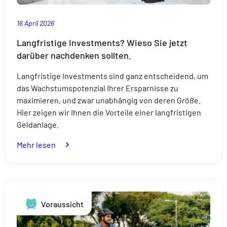
16 April 2026
Langfristige Investments? Wieso Sie jetzt
darüber nachdenken sollten.
Langfristige Investments sind ganz entscheidend, um
das Wachstumspotenzial Ihrer Ersparnisse zu
maximieren, und zwar unabhängig von deren Größe.
Hier zeigen wir Ihnen die Vorteile einer langfristigen
Geldanlage.
:
Mehr lesen
Langfristige
Investments?
Wieso
Sie
Voraussicht
jetzt
darüber