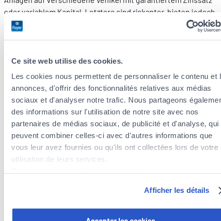
oder variablem Kapital. Letztere sind riskanter, bieten jedoch
auch interessantere Wachstumsaussichten.
Ihr Leben und auch Ihre Bedürfnisse ändern sich mit der Zeit:
Deshalb können Sie jederzeit eine andere Lösung wählen.
Ce site web utilise des cookies.
Les cookies nous permettent de personnaliser le contenu et 
Sie brauchen Bargeld?
annonces, d'offrir des fonctionnalités relatives aux médias
sociaux et d'analyser notre trafic. Nous partageons égaleme
Was passiert, wenn Sie Ihr Geld früher als erwartet
des informations sur l'utilisation de notre site avec nos
benötigen? Diese Möglichkeit stellt oft ein Hindernis für
partenaires de médias sociaux, de publicité et d'analyse, qui
Sparpläne im Rahmen von Lebensversicherungs- oder
peuvent combiner celles-ci avec d'autres informations que
Altersvorsorgeverträge dar. Gebühren und
vous leur avez fournies ou qu'ils ont collectées lors de votre
Rücknahmeabschläge können im Falle einer vorzeitigen
utilisation de leurs services.
Auszahlung sehr hoch sein und das angesparte Kapital
Découvrez notre politique de cookies :
deutlich senken. Hier profilieren sich die Produkte von
https://www.foyer.lu/fr/info/information-relative-aux-
smartlife:
Teil- oder Komplettauszahlungen sind jederzeit
Afficher les détails
cookies/
möglich*!
Vous avez la possibilité de retirer votre consentement à tout
Accepter les cookies