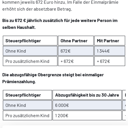
kommen jeweils 672 Euro hinzu. Im Falle der Einmalprämie
erhöht sich der absetzbare Betrag.
Bis zu 672 € jährlich zusätzlich für jede weitere Person im
selben Haushalt.
Steuerpflichtiger
Ohne Partner
Mit Partner
Ohne Kind
672€
1 344€
Pro zusätzlichem Kind
+ 672€
+ 672€
Die abzugsfähige Obergrenze steigt bei einmaliger
Prämienzahlung.
Steuerpflichtiger
Abzugsfähigkeit bis zu 30 Jahre
E
Ohne Kind
6 000€
4
Pro zusätzlichem Kind
1 200€
+