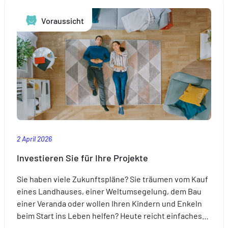
Sie
Voraussicht
jetzt
darüber
nachdenken
sollten.
2 April 2026
Investieren Sie für Ihre Projekte
Sie haben viele Zukunftspläne? Sie träumen vom Kauf
eines Landhauses, einer Weltumsegelung, dem Bau
einer Veranda oder wollen Ihren Kindern und Enkeln
beim Start ins Leben helfen? Heute reicht einfaches…