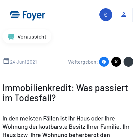
Zum
Inhalt
Kun
springen
Voraussicht
24 Juni 2021
Weitergeben:
Immobilienkredit: Was passiert
im Todesfall?
In den meisten Fällen ist Ihr Haus oder Ihre
Wohnung der kostbarste Besitz Ihrer Familie. Ihr
Haus bzw. Ihre Wohnung beherbergt den
Auf unserer Website suchen