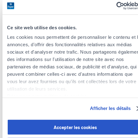
Vergleichen Sie vor dem Abschluss
Oftmals bietet Ihnen die Bank, bei der Sie Ihren
Immobilienkredit aufnehmen, auch eine
Ce site web utilise des cookies.
Restschuldversicherung an. Doch ein solches Paket ist keine
Les cookies nous permettent de personnaliser le contenu et 
Pflicht. Es steht Ihnen frei, die Restschuldversicherung bei
annonces, d'offrir des fonctionnalités relatives aux médias
einem Versicherer Ihrer Wahl abzuschließen.
sociaux et d'analyser notre trafic. Nous partageons égaleme
des informations sur l'utilisation de notre site avec nos
Genau wie Sie die Kreditangebote mehrerer Banken
partenaires de médias sociaux, de publicité et d'analyse, qui
verglichen haben, sollten Sie sich die Zeit nehmen und die
peuvent combiner celles-ci avec d'autres informations que
Angebote und Leistungen vergleichen
, damit Sie die für Ihre
vous leur avez fournies ou qu'ils ont collectées lors de votre
Zwecke am besten geeignete Versicherung auswählen.
utilisation de leurs services.
Découvrez notre politique de cookies :
Weitere Absicherungen
https://www.foyer.lu/fr/info/information-relative-aux-
Afficher les détails
cookies/
Für eine optimale Absicherung Ihrer Angehörigen kommen
weitere Versicherungsprodukte in Betracht.
Vous avez la possibilité de retirer votre consentement à tout
Accepter les cookies
Ihre sonstigen Kredite
(Autokredit, Privatkredit) lassen sich
moment en cliquant sur le lien "gestion des cookies" en bas 