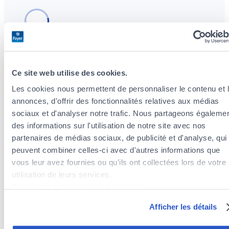
Ce site web utilise des cookies.
Les cookies nous permettent de personnaliser le contenu et 
Agents d’assurances à proximité de la
annonces, d'offrir des fonctionnalités relatives aux médias
commune de Saeul
sociaux et d'analyser notre trafic. Nous partageons égaleme
Agents d’assurances dans la commune de Beckerich
des informations sur l'utilisation de notre site avec nos
Agents d’assurances dans la commune de Habscht
partenaires de médias sociaux, de publicité et d'analyse, qui
Agents d’assurances dans la commune de Ell
peuvent combiner celles-ci avec d'autres informations que
Agents d’assurances dans la commune de
vous leur avez fournies ou qu'ils ont collectées lors de votre
Redange/Attert
utilisation de leurs services.
Agents d’assurances dans la commune de Useldange
Découvrez notre politique de cookies :
Agents d’assurances dans la commune de Préizerdaul
https://www.foyer.lu/fr/info/information-relative-aux-
Agents d’assurances dans la commune de Helperknapp
Afficher les détails
cookies/
Agents d’assurances dans la commune de Kehlen