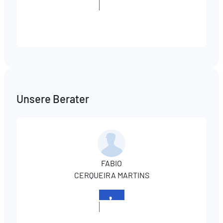
+352
366866
Unsere Berater
FABIO
CERQUEIRA MARTINS
+352
366866