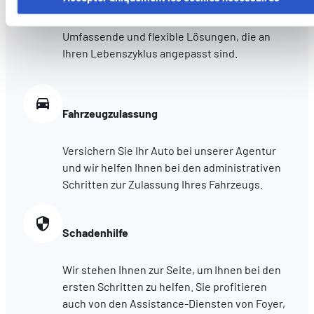
cookies utilisés ici, il se peut que certaines fonctionnalités o
parties de ce site Web ne soient plus normalement
Umfassende und flexible Lösungen, die an
accessibles. D'autres sont utilisés pour :
Ihren Lebenszyklus angepasst sind.
Améliorer votre expérience utilisateur, en personnalisant
vos fonctionnalités et en se souvenant de vos choix.
Mesurer l'audience en suivant le nombre de visiteurs et e
Fahrzeugzulassung
comprenant comment vous arrivez sur notre site.
Proposer des offres et services personnalisés et en suivr
les performances. Partager des informations avec les résea
Versichern Sie Ihr Auto bei unserer Agentur
sociaux utilisés et vous permettre de visualiser du contenu
und wir helfen Ihnen bei den administrativen
hébergé sur un site externe.
Schritten zur Zulassung Ihres Fahrzeugs.
Schadenhilfe
Wir stehen Ihnen zur Seite, um Ihnen bei den
ersten Schritten zu helfen. Sie profitieren
auch von den Assistance-Diensten von Foyer,