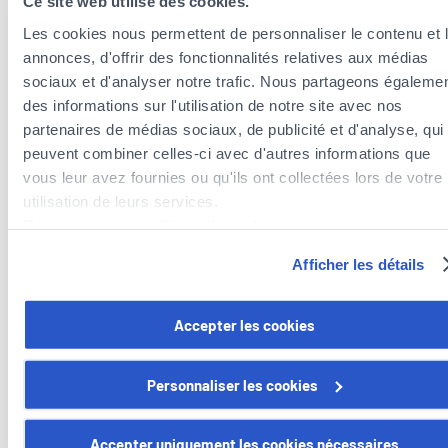
Ce site web utilise des cookies.
+352
366866
Les cookies nous permettent de personnaliser le contenu et 
annonces, d'offrir des fonctionnalités relatives aux médias
sociaux et d'analyser notre trafic. Nous partageons égaleme
des informations sur l'utilisation de notre site avec nos
partenaires de médias sociaux, de publicité et d'analyse, qui
peuvent combiner celles-ci avec d'autres informations que
vous leur avez fournies ou qu'ils ont collectées lors de votre
Unsere Dienstleistungen
utilisation de leurs services.
Découvrez notre politique de cookies :
https://www.foyer.lu/fr/info/information-relative-aux-
Afficher les détails
cookies/
Steueroptimierung
Vous avez la possibilité de retirer votre consentement à tout
Accepter les cookies
Wir analysieren Ihre Situation und beraten Sie
moment en cliquant sur le lien "gestion des cookies" en bas 
zu Steuerabzügen im Rahmen Ihrer
page.
Versicherungsprämien.
Personnaliser les cookies
Certains de ces cookies sont strictement nécessaires au bo
fonctionnement du site. Notez que si vous désactivez des
Accepter uniquement les cookies nécessaires
Vorsorge- und Vermögensversicherung