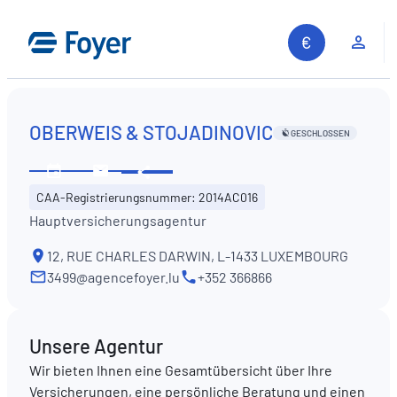
Zum
Inhalt
Kun
springen
OBERWEIS & STOJADINOVIC
GESCHLOSSEN
Diese
Öffnungszeiten
Kontaktieren
Information
CAA-Registrierungsnummer: 2014AC016
ansehen
Sie
teilen
Hauptversicherungsagentur
uns
12, RUE CHARLES DARWIN, L-1433 LUXEMBOURG
3499@agencefoyer.lu
+352 366866
Unsere Agentur
Wir bieten Ihnen eine Gesamtübersicht über Ihre
Versicherungen, eine persönliche Beratung und einen
Auf unserer Website suchen