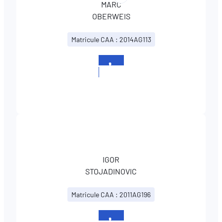
MARC
le
OBERWEIS
profil
LinkedIn
Matricule CAA : 2014AG113
de
MARC
OBERWEIS
+352
366866
IGOR
STOJADINOVIC
Matricule CAA : 2011AG196