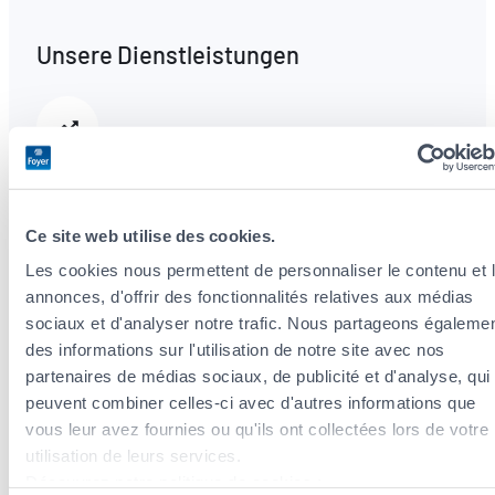
Unsere Dienstleistungen
Steueroptimierung
Wir analysieren Ihre Situation und beraten Sie
zu Steuerabzügen im Rahmen Ihrer
Ce site web utilise des cookies.
Versicherungsprämien.
Les cookies nous permettent de personnaliser le contenu et 
annonces, d'offrir des fonctionnalités relatives aux médias
sociaux et d'analyser notre trafic. Nous partageons égaleme
Vorsorge- und Vermögensversicherung
des informations sur l'utilisation de notre site avec nos
partenaires de médias sociaux, de publicité et d'analyse, qui
Umfassende und flexible Lösungen, die an
peuvent combiner celles-ci avec d'autres informations que
Ihren Lebenszyklus angepasst sind.
vous leur avez fournies ou qu'ils ont collectées lors de votre
utilisation de leurs services.
Découvrez notre politique de cookies :