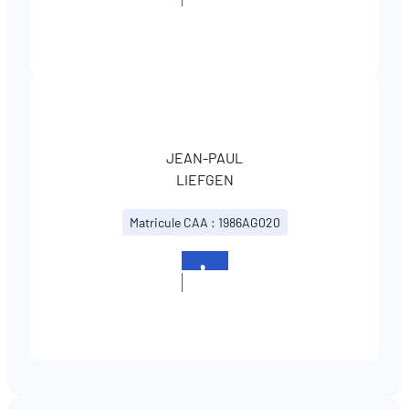
834253
JEAN-PAUL
LIEFGEN
Matricule CAA : 1986AG020
+352
834253