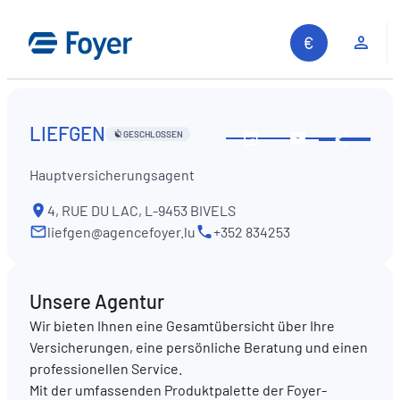
Zum
Inhalt
Kun
springen
LIEFGEN
GESCHLOSSEN
Diese
Öffnungszeiten
Kontaktiere
Inform
ansehen
Sie
Hauptversicherungsagent
teilen
uns
4, RUE DU LAC, L-9453 BIVELS
liefgen@agencefoyer.lu
+352 834253
Unsere Agentur
Wir bieten Ihnen eine Gesamtübersicht über Ihre
Versicherungen, eine persönliche Beratung und einen
professionellen Service.
Mit der umfassenden Produktpalette der Foyer-
Auf unserer Website suchen